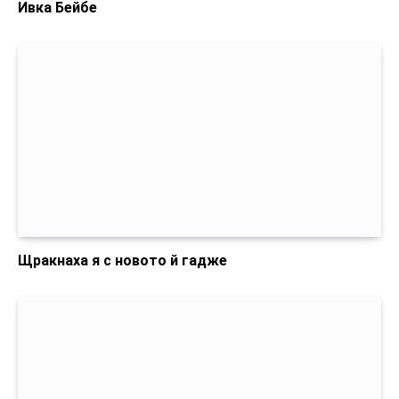
Ивка Бейбе
Щракнаха я с новото й гадже