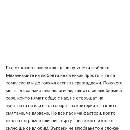
Ето от какво зависи как ще ни връхлети любовта
Механизмите на любовта не са никак прости – те са
комплексни и до голяма степен неразгадаеми. Понякога
могат да са наистина нелогични, защото се влюбваме в
хора, които нямат общо с нас, не отвръщат на
чувствата ни или не отговарят на критериите, в които
смятаме, че вярваме. Но все пак има фактори, които
оказват огромно влияние върху това в кого и колко
силно ще се влюбим. Въпреки че влюбването е сложен