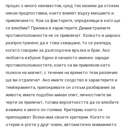
процес с много неизвестни, сред тях можем да отсеем
някои предпоставки, които влияят върху емоциите и
привличането. Кои са факторите, определящи в кого ще
се влюбим? Прилика в характерите Диаметралните
противоположности не се привличат. Колкото и широко
разпространено да е това схващане, то се разпада,
когато говорим за дългосрочна връзка и брак. Ако
любовта избухне бурно в началото именно заради
противоположностите, които са ви привлекли като
полюси на магнит, с течение на времето тези различия
ще ви отдалечат. Ако имате сходство в характерите и
темперамента, припокривате се откъм разбирания за
живота, имате подобен минал опит, личностните ви
черти си приличат, тогава вероятността да се влюбите
взаимно е много по-голяма. Критерии, които се
припокриват Всеки има своите критерии. Когато ги
открие и усети у друг човек, автоматично вниманието