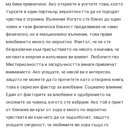
му бива привлечено. Ако откриете и усетите това, което
търсите в един партньор, вероятността да се породят
чувства е огромна. Вълнение Когато сте близо до един
човек и тази физическа близост предизвиква не само
физическо, но и емоционално вълнение, това прави
влюбването много по-вероятно. Фактът, че не сте
безразлични към присъствието на някого означава, че
неговата енергия и излъчване ви влияят. Любопитство
Мистериозността и загадъчността винаги привличат
вниманието. Ако усещате, че някой ви е интересен,
защото не можете да го прочетете като отворена книга,
това е сериозен фактор за влюбване. Социално влияние
Един от факторите за влюбване е одобрението на
околните за човека, когото сте избрали. Ако той е приет
от близкия ви кръг от хора е много по-вероятно
чувствата ви към него да се задълбочат, защото
усещате сигурност, че любимите ви хора също го