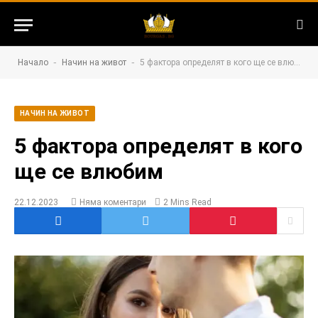
-
-
Начало
Начин на живот
5 фактора определят в кого ще се влюбим
НАЧИН НА ЖИВОТ
5 фактора определят в кого
ще се влюбим
22.12.2023
Няма коментари
2 Mins Read