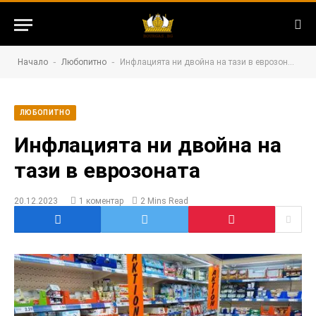
-
-
Начало
Любопитно
Инфлацията ни двойна на тази в еврозоната
ЛЮБОПИТНО
Инфлацията ни двойна на
тази в еврозоната
20.12.2023
1 коментар
2 Mins Read