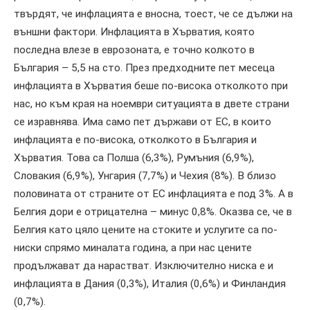
твърдят, че инфлацията е вносна, тоест, че се дължи на
външни фактори. Инфлацията в Хърватия, която
последна влезе в еврозоната, е точно колкото в
България – 5,5 на сто. През предходните пет месеца
инфлацията в Хърватия беше по-висока отколкото при
нас, но към края на ноември ситуацията в двете страни
се изравнява. Има само пет държави от ЕС, в които
инфлацията е по-висока, отколкото в България и
Хърватия. Това са Полша (6,3%), Румъния (6,9%),
Словакия (6,9%), Унгария (7,7%) и Чехия (8%). В близо
половината от страните от ЕС инфлацията е под 3%. А в
Белгия дори е отрицателна – минус 0,8%. Оказва се, че в
Белгия като цяло цените на стоките и услугите са по-
ниски спрямо миналата година, а при нас цените
продължават да нарастват. Изключително ниска е и
инфлацията в Дания (0,3%), Италия (0,6%) и Финландия
(0,7%).