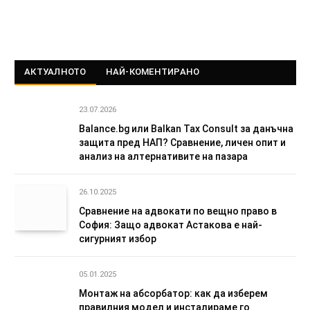
АКТУАЛНОТО
НАЙ-КОМЕНТИРАНО
23.07.2026
Balance.bg или Balkan Tax Consult за данъчна
защита пред НАП? Сравнение, личен опит и
анализ на алтернативите на пазара
26.10.2025
Сравнение на адвокати по вещно право в
София: Защо адвокат Астакова е най-
сигурният избор
05.01.2025
Монтаж на абсорбатор: как да изберем
правилния модел и инсталираме го