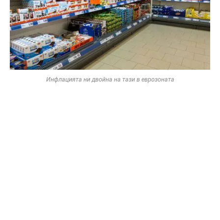
Инфлацията ни двойна на тази в еврозоната