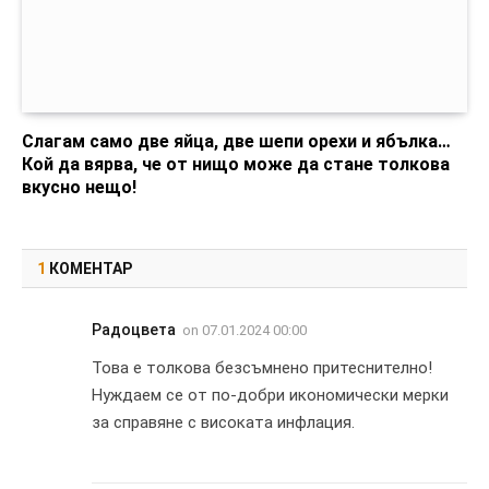
Слагам само две яйца, две шепи орехи и ябълка…
Кой да вярва, че от нищо може да стане толкова
вкусно нещо!
1
КОМЕНТАР
Радоцвета
on
07.01.2024 00:00
Това е толкова безсъмнено притеснително!
Нуждаем се от по-добри икономически мерки
за справяне с високата инфлация.