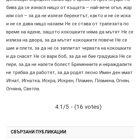
бива да се изнася нищо от къщата – най-вече огън, жар
или сол – за да не излезе берекетът, както и не се иска
и не се дава нищо назаем Не се става от трапезата по
време на ядене, защото кокошките няма да мътят Не се
излиза на двора, за да мътят кокошките повече Не се
шие и плете, за да не се заплитат червата на кокошките
и да снасят Не се вари боб, за да не бие градушка Не се
пере, за да не налети болест Бременните и нераждалите
не трябва да работят, за да родят лесно Имен ден имат
Игнат, Игнатка, Искра, Искрен, Пламен, Пламена, Огнян,
Огняна, Светла.
4.1/5 - (16 votes)
СВЪРЗАНИ ПУБЛИКАЦИИ