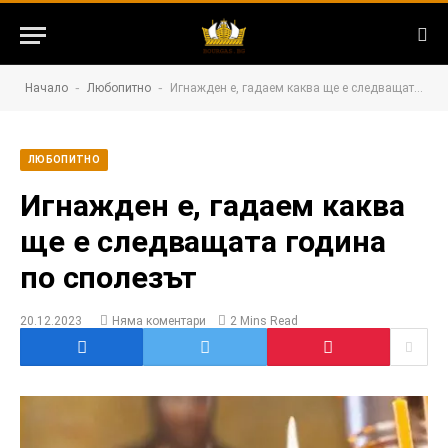
-
-
Начало
Любопитно
Игнажден е, гадаем каква ще е следващата година по сполезът
ЛЮБОПИТНО
Игнажден е, гадаем каква
ще е следващата година
по сполезът
20.12.2023
Няма коментари
2 Mins Read