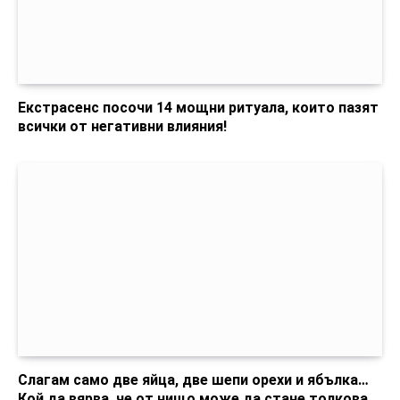
Екстрасенс посочи 14 мощни ритуала, които пазят
всички от негативни влияния!
Слагам само две яйца, две шепи орехи и ябълка…
Кой да вярва, че от нищо може да стане толкова