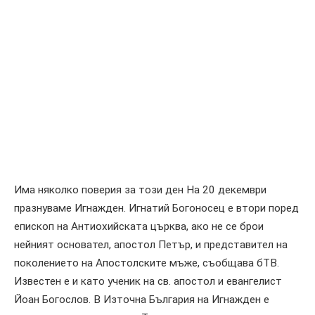
Има няколко поверия за този ден На 20 декември
празнуваме Игнажден. Игнатий Богоносец е втори поред
епископ на Антиохийската църква, ако не се брои
нейният основател, апостол Петър, и представител на
поколението на Апостолските мъже, съобщава бТВ.
Известен е и като ученик на св. апостол и евангелист
Йоан Богослов. В Източна България на Игнажден е