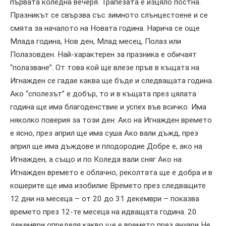
първата коледна вечеря. Трапезата е изцяло постна.
Празникът се свързва със зимното слънцестоене и се
смята за началото на Новата година. Нарича се още
Млада година, Нов ден, Млад месец, Полаз или
Полазовден. Най-характерен за празника е обичаят
“полазване”. От това кой ще влезе пръв в къщата на
Игнажден се гадае каква ще бъде и следващата година.
Ако “сполезът” е добър, то и в къщата през цялата
година ще има благоденствие и успех във всичко. Има
няколко поверия за този ден: Ако на Игнажден времето
е ясно, през април ще има суша Ако вали дъжд, през
април ще има дъждове и плодородие Добре е, ако на
Игнажден, а също и по Коледа вали сняг Ако на
Игнажден времето е облачно, реколтата ще е добра и в
кошерите ще има изобилие Времето през следващите
12 дни на месеца – от 20 до 31 декември – показва
времето през 12-те месеца на идващата година. 20
декември определя какво ще е времето през януари Не