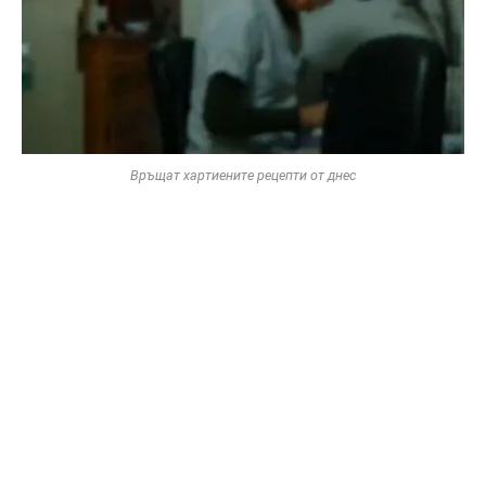
Връщат хартиените рецепти от днес