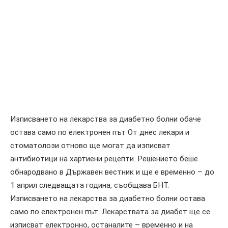
Изписването на лекарства за диабетно болни обаче
остава само по електронен път От днес лекари и
стоматолози отново ще могат да изписват
антибиотици на хартиени рецепти. Решението беше
обнародвано в Държавен вестник и ще е временно – до
1 април следващата година, съобщава БНТ.
Изписването на лекарства за диабетно болни остава
само по електронен път. Лекарствата за диабет ще се
изписват електронно, останалите – временно и на