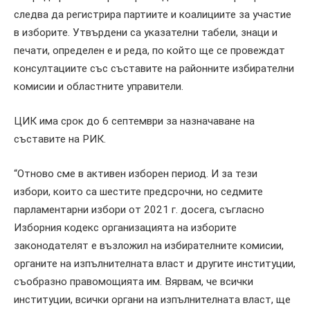
следва да регистрира партиите и коалициите за участие
в изборите. Утвърдени са указателни табели, знаци и
печати, определен е и реда, по който ще се провеждат
консултациите със съставите на районните избирателни
комисии и областните управители.
ЦИК има срок до 6 септември за назначаване на
съставите на РИК.
“Отново сме в активен изборен период. И за тези
избори, които са шестите предсрочни, но седмите
парламентарни избори от 2021 г. досега, съгласно
Изборния кодекс организацията на изборите
законодателят е възложил на избирателните комисии,
органите на изпълнителната власт и другите институции,
съобразно правомощията им. Вярвам, че всички
институции, всички органи на изпълнителната власт, ще