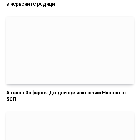
в червените редици
Атанас Зафиров: До дни ще изключим Нинова от
БСП