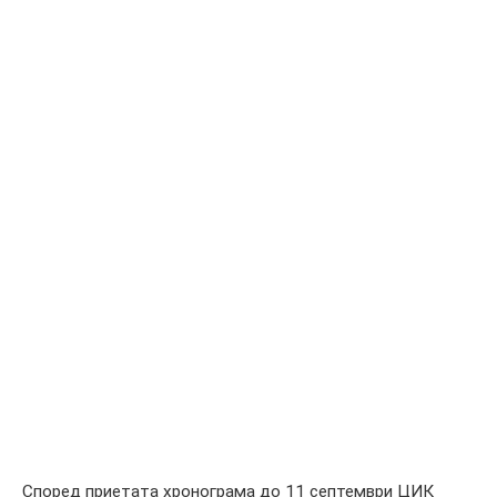
Според приетата хронограма до 11 септември ЦИК