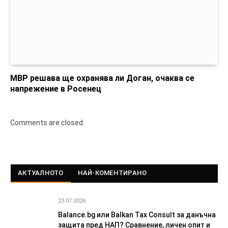
МВР решава ще охранява ли Доган, очаква се
напрежение в Росенец
Comments are closed.
АКТУАЛНОТО
НАЙ-КОМЕНТИРАНО
23.07.2026
Balance.bg или Balkan Tax Consult за данъчна
защита пред НАП? Сравнение, личен опит и