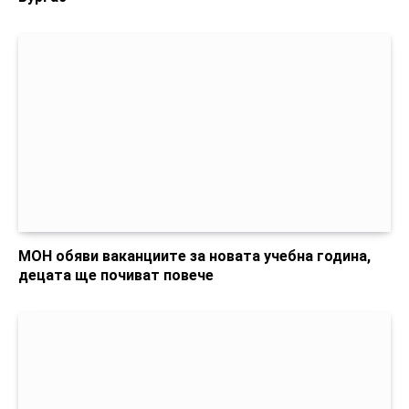
МОН обяви ваканциите за новата учебна година,
децата ще почиват повече