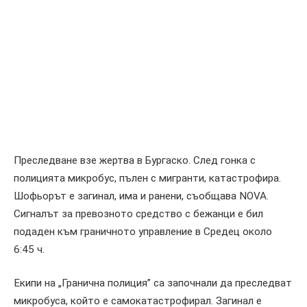
Преследване взе жертва в Бургаско. След гонка с
полицията микробус, пълен с мигранти, катастрофира.
Шофьорът е загинал, има и ранени, съобщава
NOVA
.
Сигналът за превозното средство с бежанци е бил
подаден към граничното управление в Средец около
6:45 ч.
Екипи на „Гранична полиция” са започнали да преследват
микробуса, който е самокатастрофирал. Загинал е