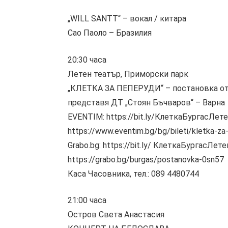
„WILL SANTT“ – вокал / китара
Сао Паоло – Бразилия
20:30 часа
Летен театър, Приморски парк
„КЛЕТКА ЗА ПЕПЕРУДИ“ – постановка о
представя ДТ „Стоян Бъчваров“ – Варна
EVENTIM: https://bit.ly/КлеткаБургасЛет
https://www.eventim.bg/bg/bileti/kletka-za
Grabo.bg: https://bit.ly/ КлеткаБургасЛет
https://grabo.bg/burgas/postanovka-0sn57
Каса Часовника, тел.: 089 4480744
21:00 часа
Остров Света Анастасия