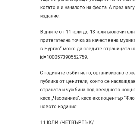
когато е и началото на феста. А през ав
издание.
В дните от 11 юли до 13 юли включител
притегателна точка за качествена музик
в Бургас“ може да следите страницата на
id=100057390552759.
С годините събитието, организирано с ж
публика от ценители, които се наслаждав
страната и чужбина под звездното нощно 
каса „Часовника“, каса експоцентър “Фло
новото издание:
11 ЮЛИ /ЧЕТВЪРТЪК/