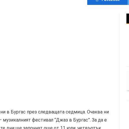
ни в Бургас през следващата седмица. Очаква ни
музикалният фестивал “Джаз в Бургас”. За да е
е дни ще започнат още от 11 юли, четвъртък,