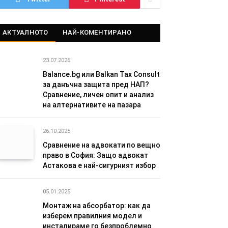
АКТУАЛНОТО
НАЙ-КОМЕНТИРАНО
23.07.2026
Balance.bg или Balkan Tax Consult
за данъчна защита пред НАП?
Сравнение, личен опит и анализ
на алтернативите на пазара
26.10.2025
Сравнение на адвокати по вещно
право в София: Защо адвокат
Астакова е най-сигурният избор
05.01.2025
Монтаж на абсорбатор: как да
изберем правилния модел и
инсталираме го безпроблемно