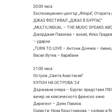
20:00 часа
Експозиционен център „Флора“, Открита
ДЖАЗ ФЕСТИВАЛ „ДЖАЗ В БУРГАС“
„MULTILINGUAL – THE MUSIC SPEAKS ABO
Джорджия Павлова – вокал, Илко Градев 
– ударни
„TURN TO LOVE – Антони Дончев – пиано
Васил Вутев – барабани
21:00 часа
Остров „Света Анастасия“
КУПОН НА ОСТРОВА ’24
Държавна опера – Бургас представя 
вечер на класическото френско кино
Диригент – Деян Павлов
Солисти: Нона Кръстникова – сопран и Я