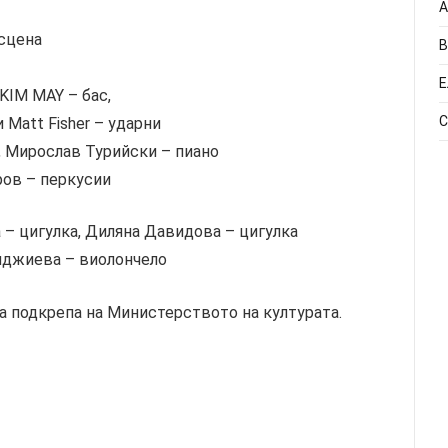
А
 сцена
В
Е
KIM MAY – бас,
С
и Matt Fisher – ударни
, Мирослав Турийски – пиано
ров – перкусии
– цигулка, Диляна Давидова – цигулка
нджиева – виолончело
 подкрепа на Министерството на културата.