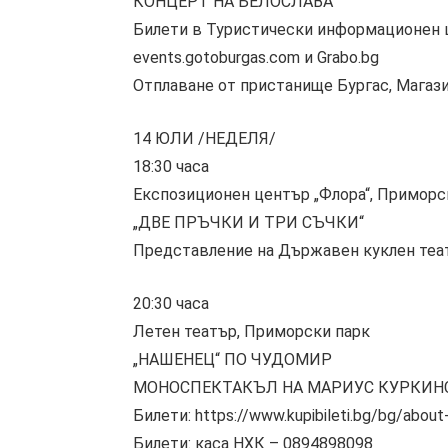
КОНЦЕРТ НА БЕЛОСЛАВА
Билети в Туристически информационен ц
events.gotoburgas.com и Grabo.bg
Отплаване от пристанище Бургас, Магазия
14 ЮЛИ /НЕДЕЛЯ/
18:30 часа
Експозиционен център „Флора“, Приморс
„ДВЕ ПРЪЧКИ И ТРИ СЪЧКИ“
Представление на Държавен куклен теа
20:30 часа
Летен театър, Приморски парк
„НАШЕНЕЦ“ ПО ЧУДОМИР
МОНОСПЕКТАКЪЛ НА МАРИУС КУРКИН
Билети: https://www.kupibileti.bg/bg/abou
Билети: каса НХК – 0894898098