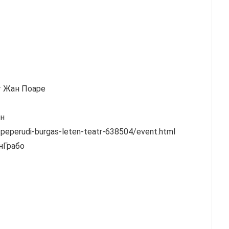
т Жан Поаре
ен
-peperudi-burgas-leten-teatr-638504/event.html
енГрабо