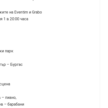
жите на Eventim и Grabo
 1 в 20:00 часа
ки парк
тър – Бургас
 сцена
– пиано,
ов – барабани