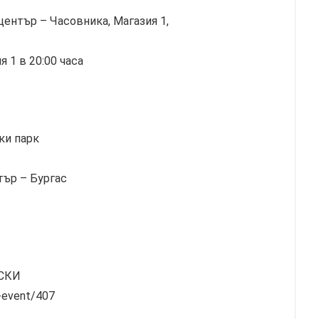
ентър – Часовника, Магазия 1,
 1 в 20:00 часа
ки парк
тър – Бургас
СКИ
t-event/407