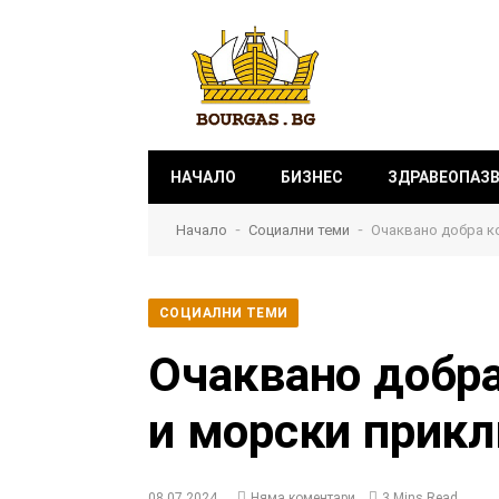
НАЧАЛО
БИЗНЕС
ЗДРАВЕОПАЗ
-
-
Начало
Социални теми
Очаквано добра к
СОЦИАЛНИ ТЕМИ
Очаквано добра
и морски прик
08.07.2024
Няма коментари
3 Mins Read