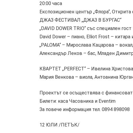
20:00 часа
Експозиционен център „Флора“, Открита
ДЖАЗ ФЕСТИВАЛ „ДЖАЗ В БУРГАС“
„DAVID DOWER TRIO“ със специален гост 
David Dower – пиано, Elliot Frost – китара 
„PALOMA“ – Мирослава Кацарова – вокал
Александър Леков – бас, Младен Димит
КВАРТЕТ „PERFECT“ – Ивелина Христова 
Мария Венкова – виола, Антоанина Юрга
Проектът се осъществява с финансовата
Билети: каса Часовника и Eventim
За повече информация тел. 0894 898098
12 ЮЛИ /ПЕТЪК/