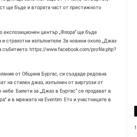
густ ще бъде и втората част от престижното
но експозиционен център „Флора“ ще бъде
а и страхотни изпълнители. За новини около „Джаз
 събитието: https://www.facebook.com/profile.php?
елание от Община Бургас, си създаде редовна
ат на стилен джаз, изпълнен от виртуози от
небе. Билети за „Джаз в Бургас“ се продават в
ра” и в мрежата на Eventim. Ето и участниците в
1