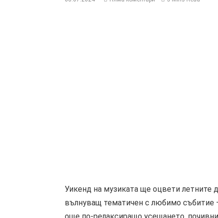
Уикенд на музиката ще оцвети летните д
вълнуващ тематичен с любимо събитие – 
още по-релаксиращо усещането, почивнит