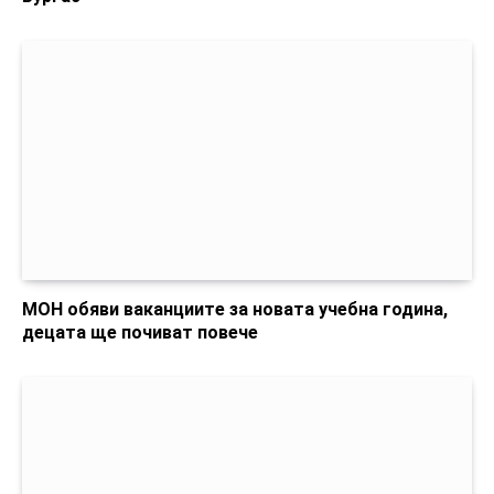
МОН обяви ваканциите за новата учебна година,
децата ще почиват повече