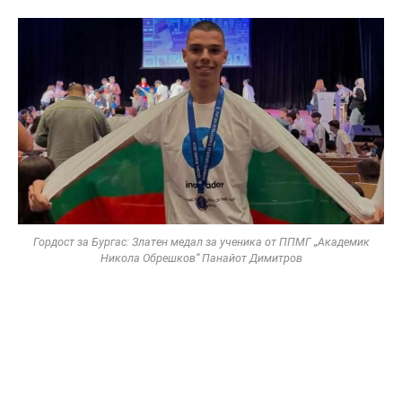
Гордост за Бургас: Златен медал за ученика от ППМГ „Академик
Никола Обрешков“ Панайот Димитров