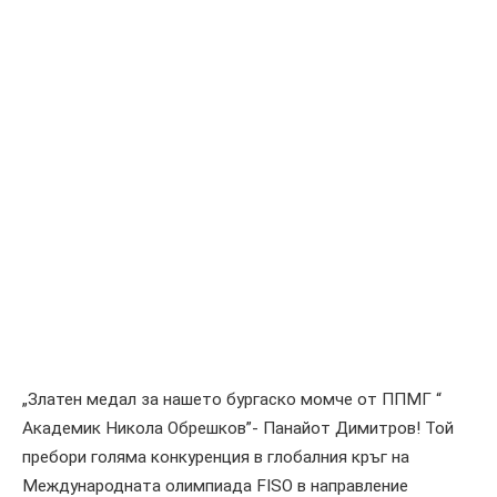
„Златен медал за нашето бургаско момче от ППМГ “
Академик Никола Обрешков”- Панайот Димитров! Той
пребори голяма конкуренция в глобалния кръг на
Международната олимпиада FISO в направление