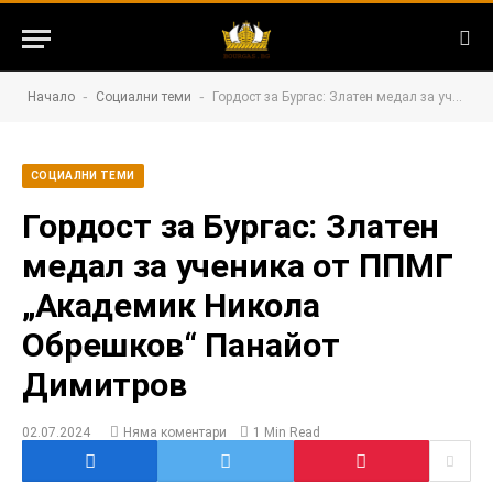
-
-
Начало
Социални теми
Гордост за Бургас: Златен медал за ученика от ППМГ „Академик Никола Обрешков“ Панайот Димитров
СОЦИАЛНИ ТЕМИ
Гордост за Бургас: Златен
медал за ученика от ППМГ
„Академик Никола
Обрешков“ Панайот
Димитров
02.07.2024
Няма коментари
1 Min Read