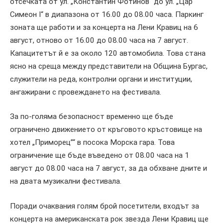
отсечката от ул. „Константин Фотинов“ до ул. „Цар
Симеон I“ в диапазона от 16.00 до 08.00 часа. Паркинг
зоната ще работи и за концерта на Лени Кравиц на 6
август, отново от 16.00 до 08.00 часа на 7 август.
Капацитетът й е за около 120 автомобила. Това стана
ясно на среща между представители на Община Бургас,
служители на реда, контролни органи и институции,
ангажирани с провеждането на фестивала.
За по-голяма безопасност временно ще бъде
ограничено движението от кръговото кръстовище на
хотел „Приморец”“ в посока Морска гара. Това
ограничение ще бъде въведено от 08.00 часа на 1
август до 08.00 часа на 7 август, за да обхване дните и
на двата музикални фестивала.
Поради очаквания голям брой посетители, входът за
концерта на американската рок звезда Лени Кравиц ще