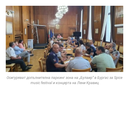
Осигуряват допълнителна паркинг зона на „Булаир“ в Бургас за Spice
music festival и концерта на Лени Кравиц