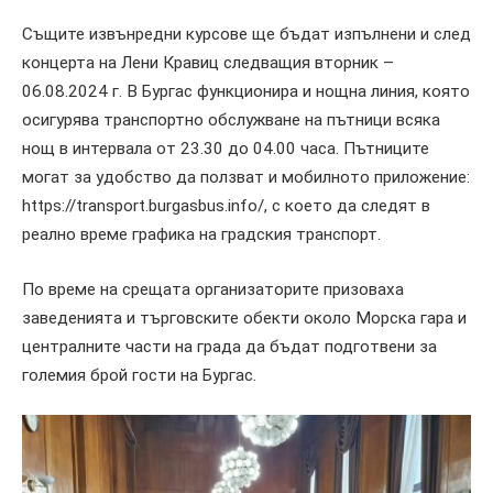
Същите извънредни курсове ще бъдат изпълнени и след
концерта на Лени Кравиц следващия вторник –
06.08.2024 г. В Бургас функционира и нощна линия, която
осигурява транспортно обслужване на пътници всяка
нощ в интервала от 23.30 до 04.00 часа. Пътниците
могат за удобство да ползват и мобилното приложение:
https://transport.burgasbus.info/, с което да следят в
реално време графика на градския транспорт.
По време на срещата организаторите призоваха
заведенията и търговските обекти около Морска гара и
централните части на града да бъдат подготвени за
големия брой гости на Бургас.