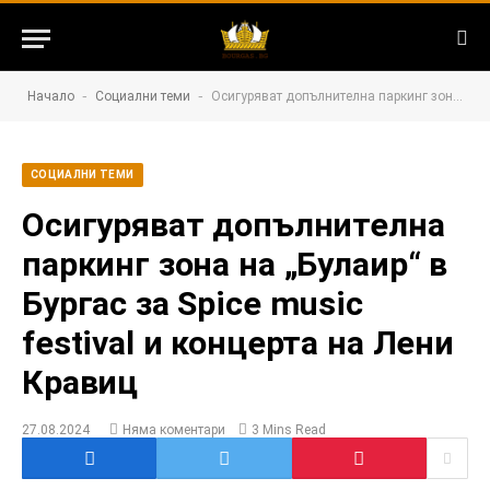
-
-
Начало
Социални теми
Осигуряват допълнителна паркинг зона на „Булаир“ в Бургас за Spice music festival и концерта на Лени Кравиц
СОЦИАЛНИ ТЕМИ
Осигуряват допълнителна
паркинг зона на „Булаир“ в
Бургас за Spice music
festival и концерта на Лени
Кравиц
27.08.2024
Няма коментари
3 Mins Read