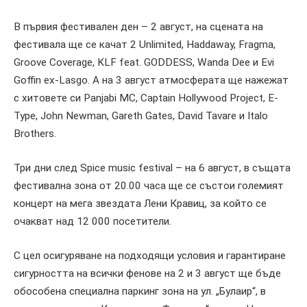
В първия фестивален ден – 2 август, на сцената на
фестивала ще се качат 2 Unlimited, Haddaway, Fragma,
Groove Coverage, KLF feat. GODDESS, Wanda Dee и Evi
Goffin ex-Lasgo. А на 3 август атмосферата ще нажежат
с хитовете си Panjabi MC, Captain Hollywood Project, E-
Type, John Newman, Gareth Gates, David Tavare и Italo
Brothers.
Три дни след Spice music festival – на 6 август, в същата
фестивална зона от 20.00 часа ще се състои големият
концерт на мега звездата Лени Кравиц, за който се
очакват над 12 000 посетители.
С цел осигуряване на подходящи условия и гарантиране
сигурността на всички фенове на 2 и 3 август ще бъде
обособена специална паркинг зона на ул. „Булаир“, в