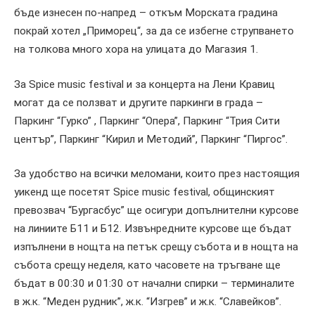
бъде изнесен по-напред – откъм Морската градина
покрай хотел „Приморец“, за да се избегне струпването
на толкова много хора на улицата до Магазия 1.
За Spice music festival и за концерта на Лени Кравиц
могат да се ползват и другите паркинги в града –
Паркинг “Гурко” , Паркинг “Опера”, Паркинг “Трия Сити
център”, Паркинг “Кирил и Методий”, Паркинг “Пиргос”.
За удобство на всички меломани, които през настоящия
уикенд ще посетят Spice music festival, общинският
превозвач “Бургасбус” ще осигури допълнителни курсове
на линиите Б11 и Б12. Извънредните курсове ще бъдат
изпълнени в нощта на петък срещу събота и в нощта на
събота срещу неделя, като часовете на тръгване ще
бъдат в 00:30 и 01:30 от начални спирки – терминалите
в ж.к. “Меден рудник”, ж.к. “Изгрев” и ж.к. “Славейков”.