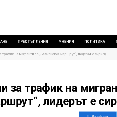
ВАНЕ
ПРЕСТЪПЛЕНИЯ
МНЕНИЯ
ПОЛИТИКА
а трафик на мигранти по „Балканския маршрут“, лидерът е сириец
и за трафик на мигран
ршрут“, лидерът е си
Facebook