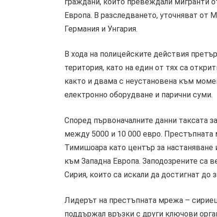
граждани, които превеждали мигранти от
Европа. В разследването, уточняват от М
Германия и Унгария.
В хода на полицейските действия претър
територия, като на един от тях са открит
както и двама с неустановена към момен
електронно оборудване и парични суми.
Според първоначалните данни таксата за
между 5000 и 10 000 евро. Престъпната 
Тимишоара като център за настаняване 
към Западна Европа. Заподозрените са в
Сирия, които са искали да достигнат до
Лидерът на престъпната мрежа – сириец
поддържал връзки с други ключови орган