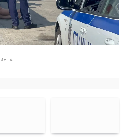
цията