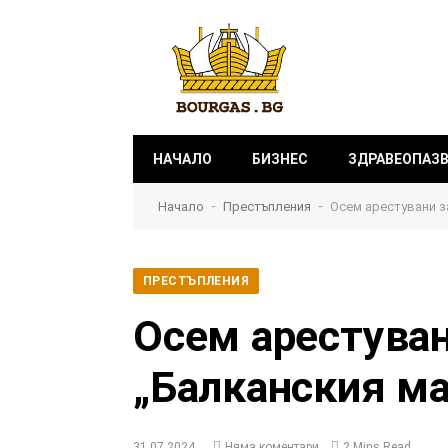
НАЧАЛО
БИЗНЕС
ЗДРАВЕОПАЗ
-
-
Начало
Престъпления
Осем арестувани з
ПРЕСТЪПЛЕНИЯ
Осем арестуван
„Балканския ма
31.07.2024
Няма коментари
2 Mins Read