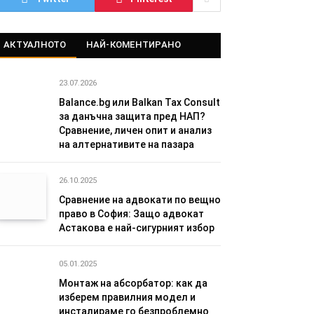
АКТУАЛНОТО
НАЙ-КОМЕНТИРАНО
23.07.2026
Balance.bg или Balkan Tax Consult
за данъчна защита пред НАП?
Сравнение, личен опит и анализ
на алтернативите на пазара
26.10.2025
Сравнение на адвокати по вещно
право в София: Защо адвокат
Астакова е най-сигурният избор
05.01.2025
Монтаж на абсорбатор: как да
изберем правилния модел и
инсталираме го безпроблемно