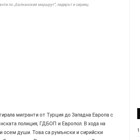
анти по „Балканския маршрут“, лидерът е сириец
тирала мигранти от Турция до Западна Европа с
нската полиция, ГДБОП и Европол. В хода на
1
и осем души. Това са румънски и сирийски