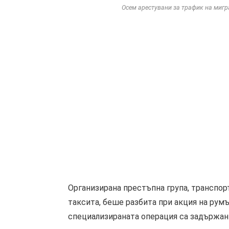
Осем арестувани за трафик на мигр
Организирана престъпна група, транспор
таксита, беше разбита при акция на румъ
специализираната операция са задържан