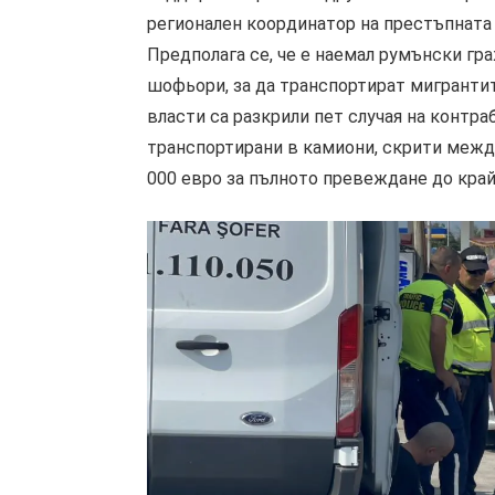
регионален координатор на престъпната 
Предполага се, че е наемал румънски г
шофьори, за да транспортират мигранти
власти са разкрили пет случая на контра
транспортирани в камиони, скрити между
000 евро за пълното превеждане до край