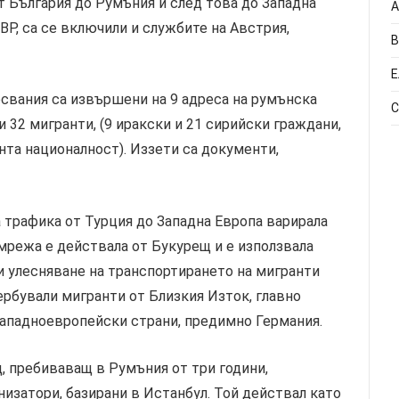
 България до Румъния и след това до Западна
А
ВР, са се включили и службите на Австрия,
В
Е
свания са извършени на 9 адреса на румънска
С
и 32 мигранти, (9 иракски и 21 сирийски граждани,
та националност). Иззети са документи,
 трафика от Турция до Западна Европа варирала
мрежа е действала от Букурещ и е използвала
и улесняване на транспортирането на мигранти
ербували мигранти от Близкия Изток, главно
 западноевропейски страни, предимно Германия.
, пребиваващ в Румъния от три години,
изатори, базирани в Истанбул. Той действал като