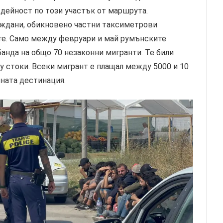
дейност по този участък от маршрута.
раждани, обикновено частни таксиметрови
те. Само между февруари и май румънските
банда на общо 70 незаконни мигранти. Те били
 стоки. Всеки мигрант е плащал между 5000 и 10
ната дестинация.