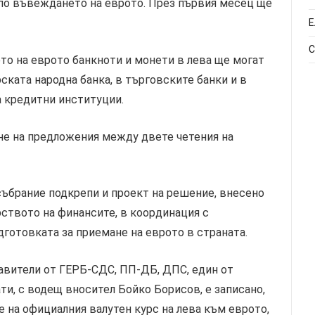
 по въвеждането на еврото. През първия месец ще
Е
С
о на еврото банкноти и монети в лева ще могат
ската народна банка, в търговските банки и в
а кредитни институции.
не на предложения между двете четения на
ъбрание подкрепи и проект на решение, внесено
рството на финансите, в координация с
дготовката за приемане на еврото в страната.
тавители от ГЕРБ-СДС, ПП-ДБ, ДПС, един от
и, с водещ вносител Бойко Борисов, е записано,
е на официалния валутен курс на лева към еврото,