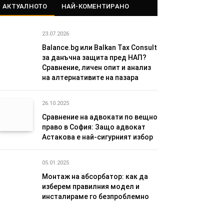
АКТУАЛНОТО
НАЙ-КОМЕНТИРАНО
23.07.2026
Balance.bg или Balkan Tax Consult
за данъчна защита пред НАП?
Сравнение, личен опит и анализ
на алтернативите на пазара
26.10.2025
Сравнение на адвокати по вещно
право в София: Защо адвокат
Астакова е най-сигурният избор
05.01.2025
Монтаж на абсорбатор: как да
изберем правилния модел и
инсталираме го безпроблемно