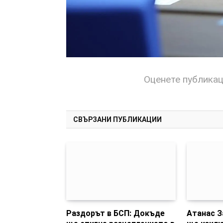
Оценете публика
СВЪРЗАНИ ПУБЛИКАЦИИ
Раздорът в БСП: Докъде
Атанас З