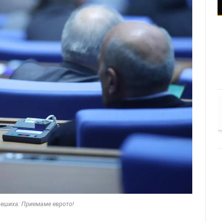
решиха: Приемаме еврото!