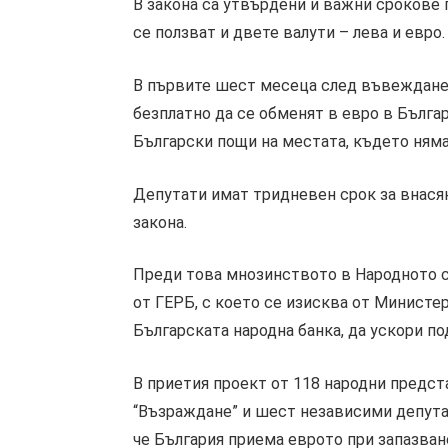
В закона са утвърдени и важни срокове
се ползват и двете валути – лева и евро.
В първите шест месеца след въвежданет
безплатно да се обменят в евро в Българ
Български пощи на местата, където ням
Депутати имат тридневен срок за внася
закона.
Преди това мнозинството в Народното с
от ГЕРБ, с което се изисква от Министе
Българската народна банка, да ускори по
В приетия проект от 118 народни предс
“Възраждане” и шест независими депутат
че България приема еврото при запазван