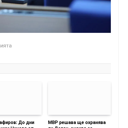
цията
афиров: До дни
МВР решава ще охранява