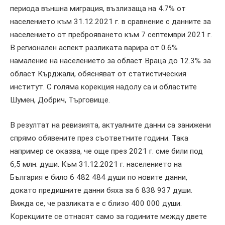
периода външна миграция, възлизаща на 4.7% от
населението към 31.12.2021 г. в сравнение с данните за
населението от преброяването към 7 септември 2021 г.
В регионален аспект разликата варира от 0.6%
намаление на населението за област Враца до 12.3% за
област Кърджали, обясняват от статистическия
институт. С голяма корекция надолу са и областите
Шумен, Добрич, Търговище.
В резултат на ревизията, актуалните данни са занижени
спрямо обявените през съответните години. Така
например се оказва, че още през 2021 г. сме били под
6,5 млн. души. Към 31.12.2021 г. населението на
България е било 6 482 484 души по новите данни,
докато предишните данни бяха за 6 838 937 души.
Вижда се, че разликата е с близо 400 000 души.
Корекциите се отнасят само за годините между двете