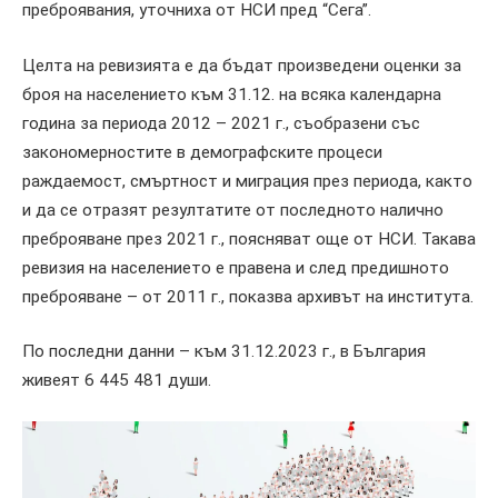
преброявания, уточниха от НСИ пред “Сега”.
Целта на ревизията е да бъдат произведени оценки за
броя на населението към 31.12. на всяка календарна
година за периода 2012 – 2021 г., съобразени със
закономерностите в демографските процеси
раждаемост, смъртност и миграция през периода, както
и да се отразят резултатите от последното налично
преброяване през 2021 г., поясняват още от НСИ. Такава
ревизия на населението е правена и след предишното
преброяване – от 2011 г., показва архивът на института.
По последни данни – към 31.12.2023 г., в България
живеят 6 445 481 души.