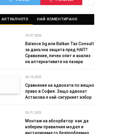
АКТУАЛНОТО
НАЙ-КОМЕНТИРАНО
23.07.2026
Balance.bg или Balkan Tax Consult
за данъчна защита пред НАП?
Сравнение, личен опит и анализ
на алтернативите на пазара
26.10.2025
Сравнение на адвокати по вещно
право в София: Защо адвокат
Астакова е най-сигурният избор
05.01.2025
Монтаж на абсорбатор: как да
изберем правилния модел и
инсталираме го безпроблемно