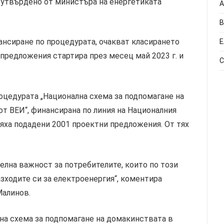
 утвърдено от министъра на енергетиката
А
В
нсиране по процедурата, очакват класирането
Е
 предложения стартира през месец май 2023 г. и
С
оцедурата „Национална схема за подпомагане на
от ВЕИ“, финансирана по линия на Националния
бяха подадени 2001 проектни предложения. От тях
елна важност за потребителите, които по този
азходите си за електроенергия“, коментира
Малинов.
на схема за подпомагане на домакинствата в