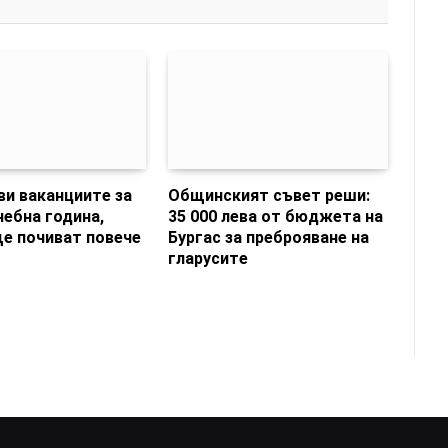
и ваканциите за
Общинският съвет реши:
чебна година,
35 000 лева от бюджета на
е почиват повече
Бургас за преброяване на
гларусите