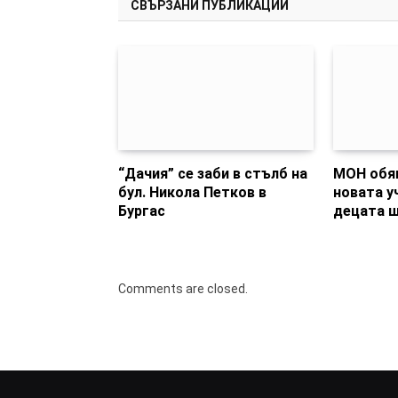
СВЪРЗАНИ ПУБЛИКАЦИИ
“Дачия” се заби в стълб на
МОН обяв
бул. Никола Петков в
новата у
Бургас
децата щ
Comments are closed.