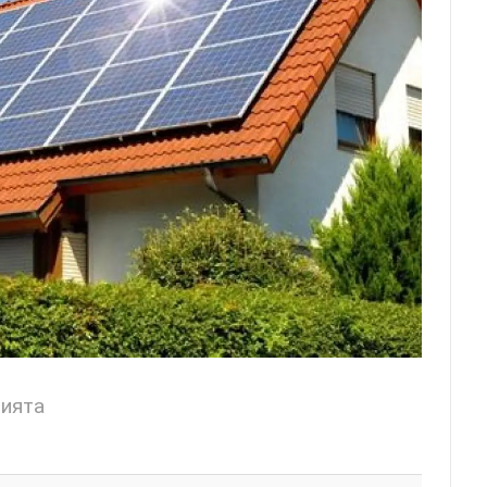
цията