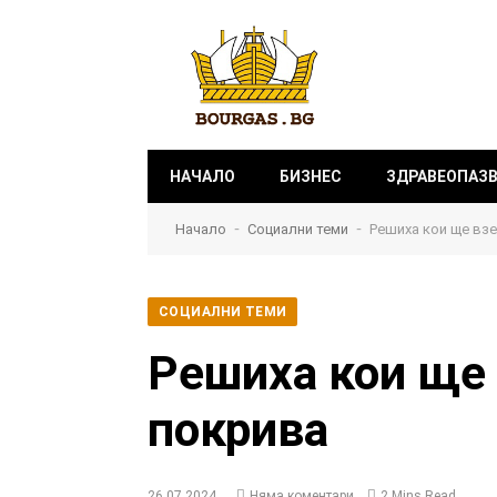
НАЧАЛО
БИЗНЕС
ЗДРАВЕОПАЗ
-
-
Начало
Социални теми
Решиха кои ще вз
СОЦИАЛНИ ТЕМИ
Решиха кои ще 
покрива
26.07.2024
Няма коментари
2 Mins Read