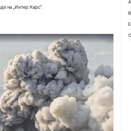
А
ада на „Интер Карс“.
В
Е
С