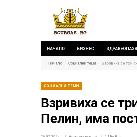
НАЧАЛО
БИЗНЕС
ЗДРАВЕОПАЗ
-
-
Начало
Социални теми
Взривиха се три с
СОЦИАЛНИ ТЕМИ
Взривиха се тр
Пелин, има пос
26.07.2024
Няма коментари
1 Min Read