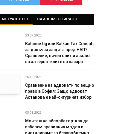
АКТУАЛНОТО
НАЙ-КОМЕНТИРАНО
23.07.2026
Balance.bg или Balkan Tax Consult
за данъчна защита пред НАП?
Сравнение, личен опит и анализ
на алтернативите на пазара
26.10.2025
Сравнение на адвокати по вещно
право в София: Защо адвокат
Астакова е най-сигурният избор
05.01.2025
Монтаж на абсорбатор: как да
изберем правилния модел и
инсталираме го безпроблемно