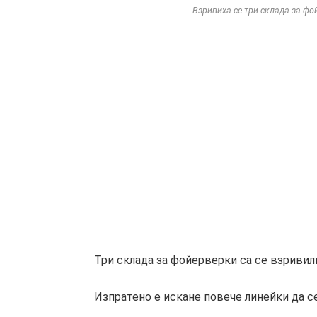
Взривиха се три склада за фо
Три склада за фойерверки са се взривил
Изпратено е искане повече линейки да с