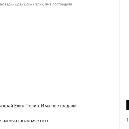
йерверки край Елин Пелин, има пострадали
и край Елин Пелин. Има пострадали.
1
е насочат към мястото.