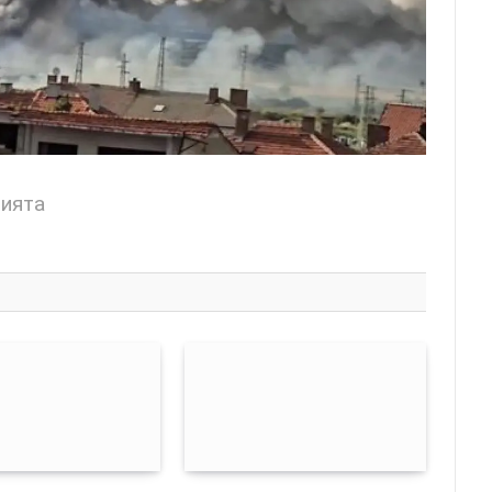
цията