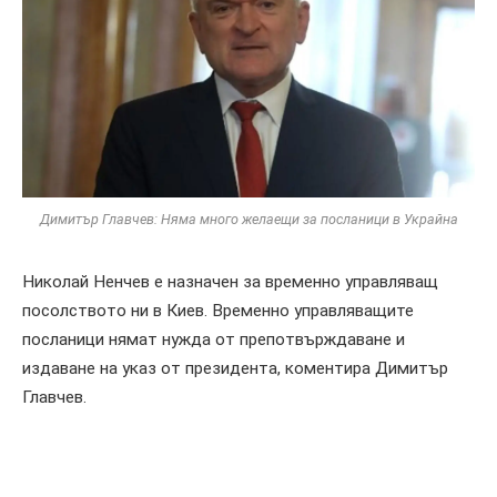
Димитър Главчев: Няма много желаещи за посланици в Украйна
Николай Ненчев е назначен за временно управляващ
посолството ни в Киев. Временно управляващите
посланици нямат нужда от препотвърждаване и
издаване на указ от президента, коментира Димитър
Главчев.