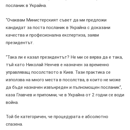
посланик в Украйна.
“Очаквам Министерският съвет да ми предложи
кандидат за поста посланик в Украйна с доказани
качества и професионална експертиза, заяви
президентът.
“Така ли е казал президентът? Не ми се вярва да е така,
тъй като Николай Ненчев е назначен за временно
управляващ посолството в Киев. Тази практика се
използва на много места в посолства, в които не може
да бъде назначен извънреден и пълномощен посланик“,
каза Главчев и припомни, че в Украйна от 2 годни се води
война.
Той бе категоричен, че процедурата е абсолютно
спазена.