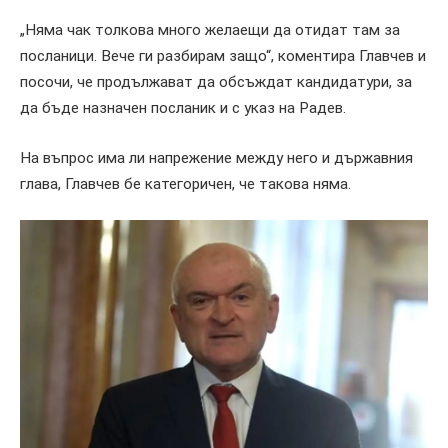
„Няма чак толкова много желаещи да отидат там за
посланици. Вече ги разбирам защо“, коментира Главчев и
посочи, че продължават да обсъждат кандидатури, за
да бъде назначен посланик и с указ на Радев.
На въпрос има ли напрежение между него и държавния
глава, Главчев бе категоричен, че такова няма.