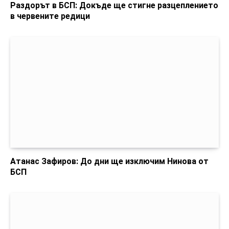
Раздорът в БСП: Докъде ще стигне разцеплението
в червените редици
Атанас Зафиров: До дни ще изключим Нинова от
БСП