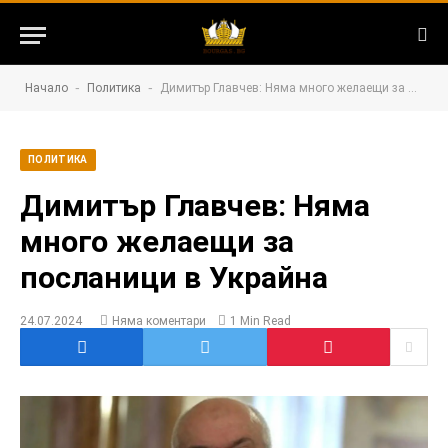
-
-
Начало
Политика
Димитър Главчев: Няма много желаещи за посланици в Украйна
ПОЛИТИКА
Димитър Главчев: Няма
много желаещи за
посланици в Украйна
24.07.2024
Няма коментари
1 Min Read