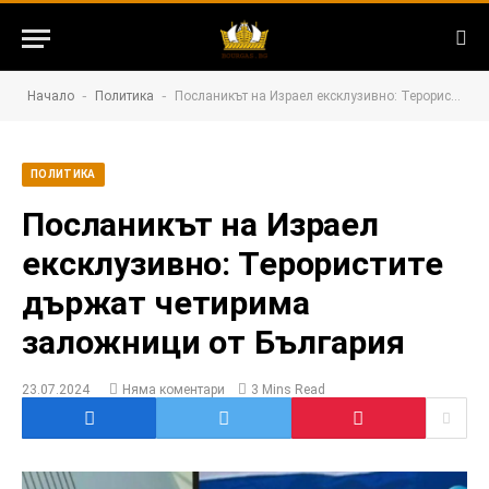
-
-
Начало
Политика
Посланикът на Израел ексклузивно: Терористите държат четирима заложници от България
ПОЛИТИКА
Посланикът на Израел
ексклузивно: Терористите
държат четирима
заложници от България
23.07.2024
Няма коментари
3 Mins Read