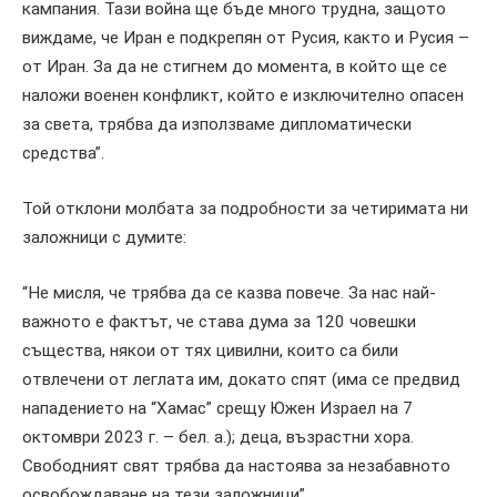
кампания. Тази война ще бъде много трудна, защото
виждаме, че Иран е подкрепян от Русия, както и Русия –
от Иран. За да не стигнем до момента, в който ще се
наложи военен конфликт, който е изключително опасен
за света, трябва да използваме дипломатически
средства”.
Той отклони молбата за подробности за четиримата ни
заложници с думите:
“Не мисля, че трябва да се казва повече. За нас най-
важното е фактът, че става дума за 120 човешки
същества, някои от тях цивилни, които са били
отвлечени от леглата им, докато спят (има се предвид
нападението на “Хамас” срещу Южен Израел на 7
октомври 2023 г. – бел. а.); деца, възрастни хора.
Свободният свят трябва да настоява за незабавното
освобождаване на тези заложници”.