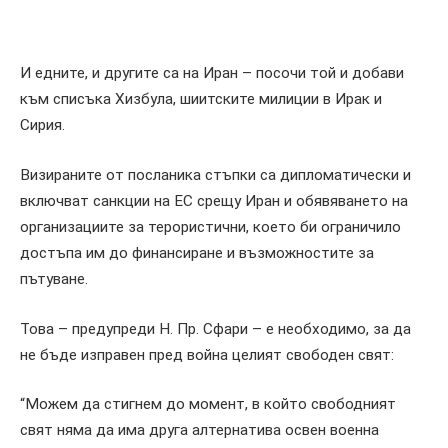
И едните, и другите са на Иран – посочи той и добави
към списъка Хизбула, шиитските милиции в Ирак и
Сирия.
Визираните от посланика стъпки са дипломатически и
включват санкции на ЕС срещу Иран и обявяването на
организациите за терористични, което би ограничило
достъпа им до финансиране и възможностите за
пътуване.
Това – предупреди Н. Пр. Сфари – е необходимо, за да
не бъде изправен пред война целият свободен свят:
“Можем да стигнем до момент, в който свободният
свят няма да има друга алтернатива освен военна