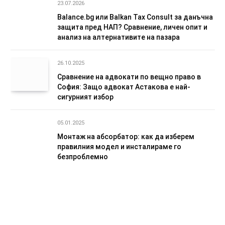
23.07.2026
Balance.bg или Balkan Tax Consult за данъчна
защита пред НАП? Сравнение, личен опит и
анализ на алтернативите на пазара
26.10.2025
Сравнение на адвокати по вещно право в
София: Защо адвокат Астакова е най-
сигурният избор
05.01.2025
Монтаж на абсорбатор: как да изберем
правилния модел и инсталираме го
безпроблемно