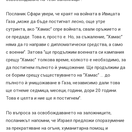
Посланик Сфари увери, че краят на войната в Ивицата
Газа „може да бъде постигнат лесно, още утре
сутринта, ако “Хамас” спре войната, свали оръжието и
се предаде. Това е, просто е. Но, за съжаление, “Хамас”
няма да го направи с дипломатически средства, а само
с военни”. Затова “ще продължим военната си кампания
срещу “Хамас” толкова време, колкото е необходимо, за
да постигнем пълното ѝ унищожение. Ще продължим да
се борим срещу съществуването на “Хамас” … до
пълното ѝ унищожаване в Газа, независимо дали това
ще отнеме седмица, месеци, години, дори 20 години.
Това е целта и ние ще я постигнем”.
По въпроса за освобождаването на заложниците,
посланикът напомни, че Израел предложи споразумение
за прекратяване на огъня, хуманитарна помощ и