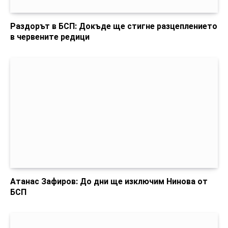
Раздорът в БСП: Докъде ще стигне разцеплението
в червените редици
Атанас Зафиров: До дни ще изключим Нинова от
БСП