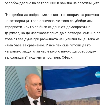
освобождаване на затворници в замяна на заложниците.
“Не трябва да забравяме, че когато говорим за размяна
на затворници, това означава, че това са убийци или
терористи, които са били съдени от демократична
държава, за да излежават присъда в затвора. Именно за
това става дума при размяната на цивилни лица. Така че
няма база за сравнение. И все пак сме готови да го
направим, защото за нас е много важно да освободим
заложниците”, подчерта посланик Сфари.