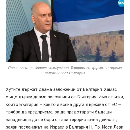
Посланикът на Израел ексклузивно: Терористите държат четирима
заложници от България
Хутите държат двама заложници от България. Хамас
също държи двама заложници от България. Има стъпки,
които България – както и всяка друга държава от ЕС –
трябва да предприеме, за да предотврати бъдещи
нападения и да се бори с тази терористична дейност,
заяви посланикът на Израел в България Н. Пр. Йоси Леви