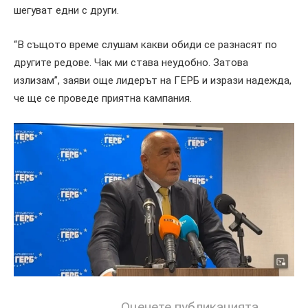
шегуват едни с други.
“В същото време слушам какви обиди се разнасят по
другите редове. Чак ми става неудобно. Затова
излизам”, заяви още лидерът на ГЕРБ и изрази надежда,
че ще се проведе приятна кампания.
Оценете публикацията