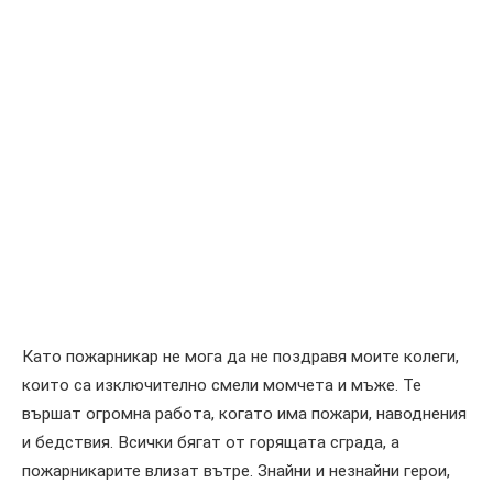
Като пожарникар не мога да не поздравя моите колеги,
които са изключително смели момчета
и мъже
. Те
вършат огромна работа,
когато има
пожари, наводнения
и бедствия.
Всички бягат от горящата сграда, а
пожарникарите влизат вътре. Знайни и незнайни герои,