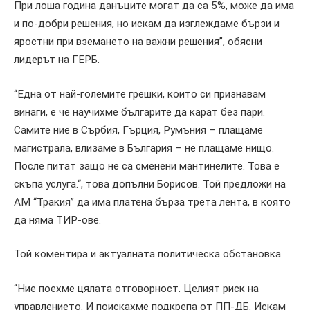
При лоша година данъците могат да са 5%, може
да
има
и по-добри решения, но искам
да изглеждаме
бързи и
яростни
при вземането на важни
решения”, обясни
лидерът на ГЕРБ.
“Една от най-големите грешки, които си признавам
винаги, е че научихме
б
ългарите да карат без пари.
Самите ние в Сърбия, Гърция, Румъния – плащаме
магистрала, влизаме в България – не плащаме нищо.
После питат защо не са сменени мантинелите.
Това е
скъпа услуга.
“, това допълни Борисов.
Той п
редложи на
АМ “Тракия” да има платена бърза трета лента, в която
да няма ТИР-ове.
Той коментира и актуалната политическа обстановка.
“Ние поехме цялата отговорност. Целият риск на
управлението. И поискахме подкрепа от ПП-ДБ.
Искам