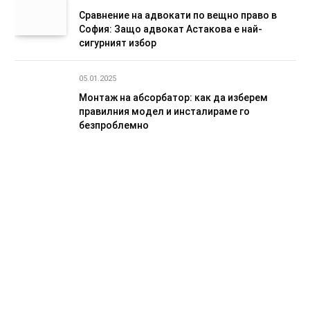
Сравнение на адвокати по вещно право в
София: Защо адвокат Астакова е най-
сигурният избор
05.01.2025
Монтаж на абсорбатор: как да изберем
правилния модел и инсталираме го
безпроблемно