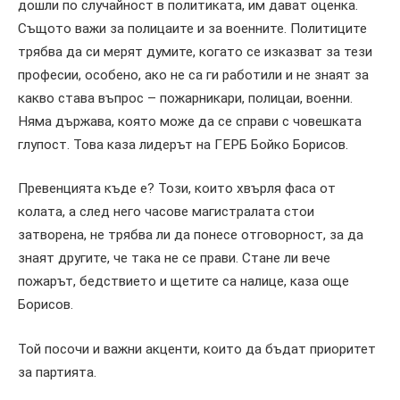
дошли по случайност в политиката, им дават оценка.
Същото важи за полицаите и за военните.
Политиците
трябва да си мерят думите, когато се изказват за тези
професии,
особено, ако не са ги работили и не знаят за
какво става въпрос
– пожарникари, полицаи, военни.
Няма държава, която може да се справи с човешката
глупост.
Това каза лидерът на ГЕРБ Бойко Борисов.
Превенцията къде е?
Този, които хвърля фаса от
колата, а след него
часове
магистралата
стои
затворена,
не трябва ли да понесе отговорност, за да
знаят другите, че така не се прави.
Стане ли вече
пожарът, бедствието и щетите са налице
,
каза
още
Борисов.
Той посочи и важни акценти, които да бъдат приоритет
за партията.