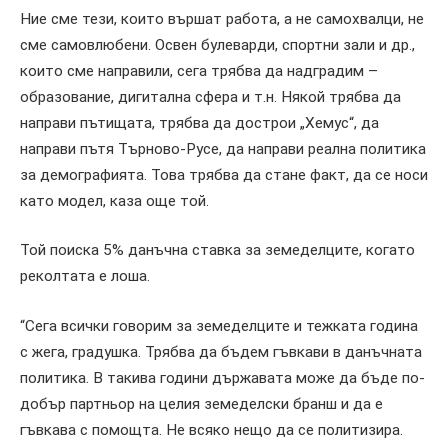
Ние сме тези, които вършат работа, а не самохвалци,
не
сме самовлюбени
.
Освен булеварди, спортни зали и др.,
които сме направили, сега трябва да надградим –
образование, дигитална сфера и т.н. Някой трябва да
направи пътищата, трябва да дострои „Хемус“,
да
направи пътя Търново-Русе, да направи реална политика
за демографията. Това трябва да стане факт, да се носи
като модел,
каза още той.
Той поиска 5% данъчна ставка за земеделците, когато
реколтата е лоша.
“Сега всички говорим за земеделците и тежката година
с жега, градушка.
Трябва да бъдем гъвкави в данъчната
политика.
В такива години държавата може да бъде по-
добър партньор
на целия земеделски бранш
и да е
гъвкава с помощта.
Не всяко нещо да се политизира.