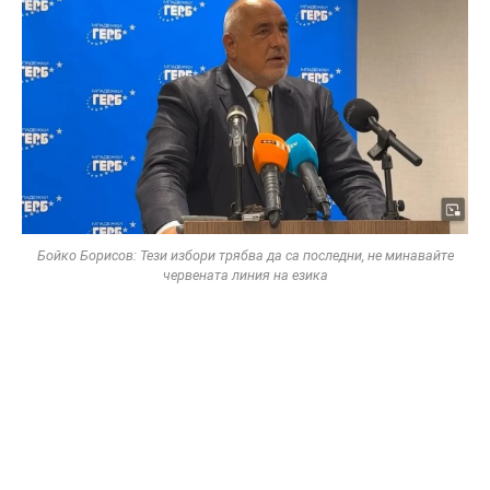
Бойко Борисов: Тези избори трябва да са последни, не минавайте
червената линия на езика