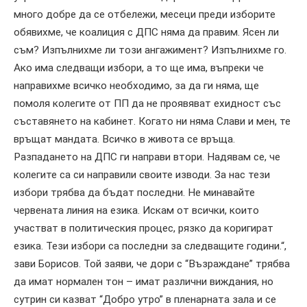
много добре да се отбележи, месеци
преди изборите
обявихме, че коалиция с ДПС няма да правим.
Ясен ли
съм?
Изпълнихме ли
този ангажимент
? Изпълнихме го.
Ако има следващи избори, а то ще има, въпреки че
направихме всичко
необходимо
, за да
ги
няма, ще
помоля колегите от ПП да не
проявяват
ехидно
ст
със
съставянето на кабинет. Когато
ни
няма
Слави
и мен, те
връщат мандата.
В
сичко в живота се връща.
Разпадането на ДПС ги направи втори.
Надявам се, че
колегите са си направили своите изводи. За нас тези
избори трябва да
бъдат
последни.
Не минавайте
червената линия на езика. Искам от всички, които
участват в политическия процес, рязко да коригират
езика. Тези избори са последни за следващите години.
“,
зави Борисов.
Той
заяви, че дори с “Възраждане”
трябва
да
имат нормален тон – имат различни виждания, но
сутрин си казват “Добро утро” в пленарната зала и се