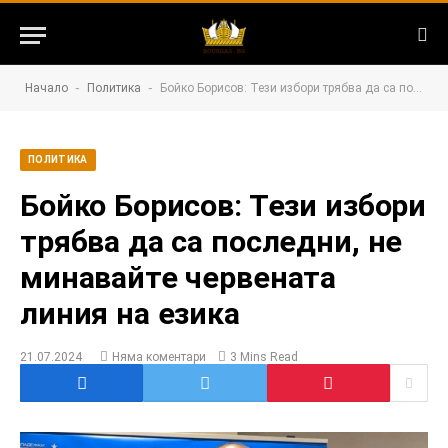
-
-
Начало
Политика
Бойко Борисов: Тези избори трябва да са последни, не минавайте червената линия на езика
ПОЛИТИКА
Бойко Борисов: Тези избори
трябва да са последни, не
минавайте червената
линия на езика
21.07.2024
Няма коментари
3 Mins Read