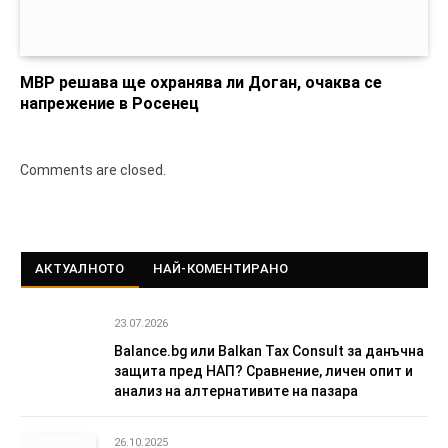
МВР решава ще охранява ли Доган, очаква се
напрежение в Росенец
Comments are closed.
АКТУАЛНОТО
НАЙ-КОМЕНТИРАНО
23.07.2026
Balance.bg или Balkan Tax Consult за данъчна
защита пред НАП? Сравнение, личен опит и
анализ на алтернативите на пазара
26.10.2025