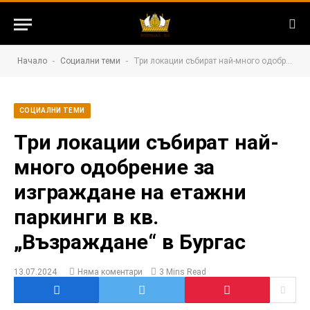
-
-
Начало
Социални теми
Три локации събират най-много одобрение за изграждане на етажни паркинги в кв. „Възраждане“ в Бургас
СОЦИАЛНИ ТЕМИ
Три локации събират най-
много одобрение за
изграждане на етажни
паркинги в кв.
„Възраждане“ в Бургас
13.07.2024
Няма коментари
3 Mins Read