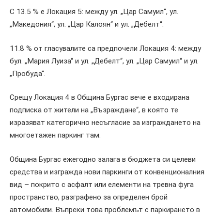
С 13.5 % е Локация 5: между ул. „Цар Самуил“, ул.
„Македония“, ул. „Цар Калоян“ и ул. „Дебелт“.
11.8 % от гласувалите са предпочели Локация 4: между
бул. „Мария Луиза“ и ул. „Дебелт“, ул. „Цар Самуил“ и ул.
„Пробуда“.
Срещу Локация 4 в Община Бургас вече е входирана
подписка от жители на „Възраждане“, в която те
изразяват категорично несъгласие за изграждането на
многоетажен паркинг там.
Община Бургас ежегодно залага в бюджета си целеви
средства и изгражда нови паркинги от конвенционалния
вид – покрито с асфалт или елементи на тревна фуга
пространство, разграфено за определен брой
автомобили. Въпреки това проблемът с паркирането в