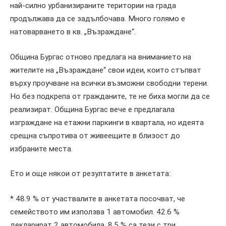
най-силно урбанизираните територии на града
продължава да се задълбочава. Много голямо е
натоварването в кв. „Възраждане“.
Община Бургас отново предлага на вниманието на
жителите на „Възраждане“ свои идеи, които стъпват
върху проучване на всички възможни свободни терени.
Но без подкрепа от гражданите, те не биха могли да се
реализират. Община Бургас вече е предлагала
изграждане на етажни паркинги в квартала, но идеята
срещна съпротива от живеещите в близост до
избраните места.
Ето и още някои от резултатите в анкетата:
* 48.9 % от участвалите в анкетата посочват, че
семейството им използва 1 автомобил. 42.6 %
декларират 2 автомобила. 8.5 % са тези с три