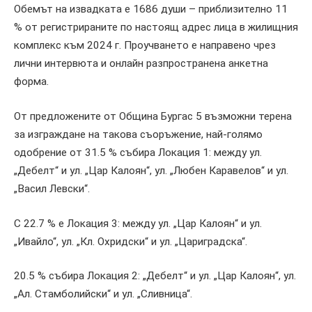
Обемът на извадката е 1686 души – приблизително 11
% от регистрираните по настоящ адрес лица в жилищния
комплекс към 2024 г. Проучването е направено чрез
лични интервюта и онлайн разпространена анкетна
форма.
От предложените от Община Бургас 5 възможни терена
за изграждане на такова съоръжение, най-голямо
одобрение от 31.5 % събира Локация 1: между ул.
„Дебелт“ и ул. „Цар Калоян“, ул. „Любен Каравелов“ и ул.
„Васил Левски“.
С 22.7 % е Локация 3: между ул. „Цар Калоян“ и ул.
„Ивайло“, ул. „Кл. Охридски“ и ул. „Цариградска“.
20.5 % събира Локация 2: „Дебелт“ и ул. „Цар Калоян“, ул.
„Ал. Стамболийски“ и ул. „Сливница“.