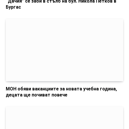
“Дачия” се заби в стълб на бул. Никола Петков в
Бургас
МОН обяви ваканциите за новата учебна година,
децата ще почиват повече