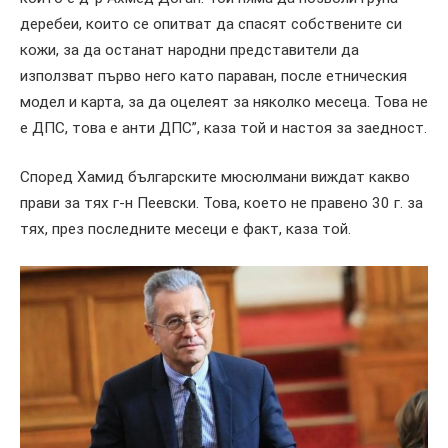
деребеи, които се опитват да спасят собствените си
кожи, за да останат народни представители да
използват първо него като параван, после етническия
модел и карта, за да оцелеят за няколко месеца. Това не
е ДПС, това е анти ДПС”, каза той и настоя за заедност.
Според Хамид българските мюсюлмани виждат какво
прави за тях г-н Пеевски. Това, което не правено 30 г. за
тях, през последните месеци е факт, каза той.