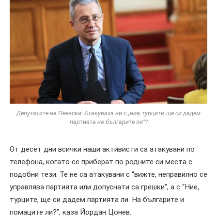
Депутатите на Пеевски: Атакуваха ни с „ние, турците, ще си дадем
партията на българите ли“?
От десет дни всички наши активисти са атакувани по
телефона, когато се приберат по родните си места с
подобни тези. Те не са атакувани с “вижте, неправилно се
управлява партията или допуснати са грешки”, а с “Ние,
турците, ще си дадем партията ли. На българите и
помаците ли?”, каза Йордан Цонев.