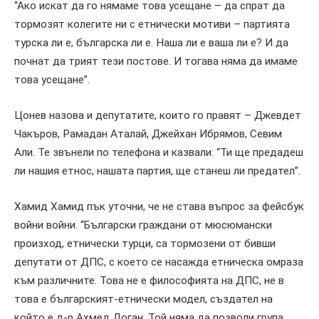
“Ако искат да го нямаме това усещане – да спрат да
тормозят колегите ни с етнически мотиви – партията
турска ли е, българска ли е. Наша ли е ваша ли е? И да
почнат да трият тези постове. И тогава няма да имаме
това усещане”.
Цонев назова и депутатите, които го правят – Джевдет
Чакъров, Рамадан Аталай, Джейхан Ибрямов, Севим
Али. Те звънели по телефона и казвали: “Ти ще предадеш
ли нашия етнос, нашата партия, ще станеш ли предател”.
Хамид Хамид пък уточни, че не става въпрос за фейсбук
войни войни. “Български граждани от мюсюмански
произход, етнически турци, са тормозени от бивши
депутати от ДПС, с което се насажда етническа омраза
към различните. Това не е философията на ДПС, не в
това е българският-етнически модел, създател на
който е д-р Ахмед Доган. Той няма да позволи група