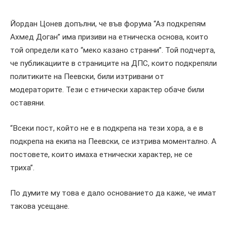
Йордан Цонев допълни, че във форума “Аз подкрепям
Ахмед Доган” има призиви на етническа основа, които
той определи като “меко казано странни”. Той подчерта,
че публикациите в страниците на ДПС, които подкрепяли
политиките на Пеевски, били изтривани от
модераторите. Тези с етнически характер обаче били
оставяни.
“Всеки пост, който не е в подкрепа на тези хора, а е в
подкрепа на екипа на Пеевски, се изтрива моментално. А
постовете, които имаха етнически характер, не се
триха”.
По думите му това е дало основанието да каже, че имат
такова усещане.