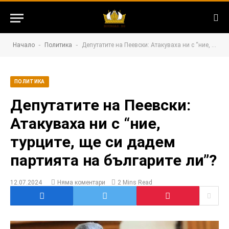
-
-
Начало
Политика
Депутатите на Пеевски: Атакуваха ни с “ние, турците, ще си дадем партията на българите ли”?
ПОЛИТИКА
Депутатите на Пеевски:
Атакуваха ни с “ние,
турците, ще си дадем
партията на българите ли”?
12.07.2024
Няма коментари
2 Mins Read