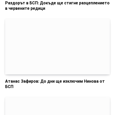
Раздорът в БСП: Докъде ще стигне разцеплението
в червените редици
Атанас Зафиров: До дни ще изключим Нинова от
БСП