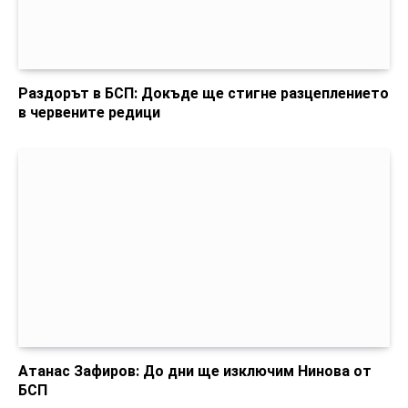
Раздорът в БСП: Докъде ще стигне разцеплението
в червените редици
Атанас Зафиров: До дни ще изключим Нинова от
БСП