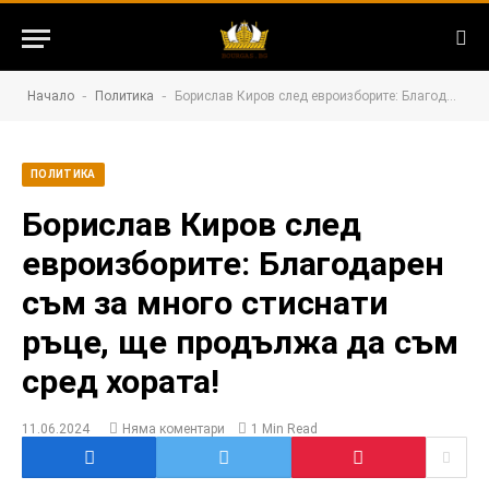
-
-
Начало
Политика
Борислав Киров след евроизборите: Благодарен съм за много стиснати ръце, ще продължа да съм сред хората!
ПОЛИТИКА
Борислав Киров след
евроизборите: Благодарен
съм за много стиснати
ръце, ще продължа да съм
сред хората!
11.06.2024
Няма коментари
1 Min Read