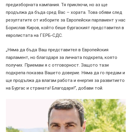
предизборната кампания. Тя приключи, но аз ще
продължа да бъда сред Вас – хората.
Това обяви след
резултатите от изборите за Европейски парламент у нас
Борислав Киров, който беше бургаският представител в
евролистата на ГЕРБ-СДС.
„
Няма да бъда Ваш представител в Европейския
парламент, но благодаря за личната подкрепа, която
получих. Приемам я с отговорност. Защото тази
подкрепа показва Вашето доверие. Няма да го предам и
ще продължа да влагам работа и енергия за развитието
на Бургас и страната! Благодаря!“,
добави той.