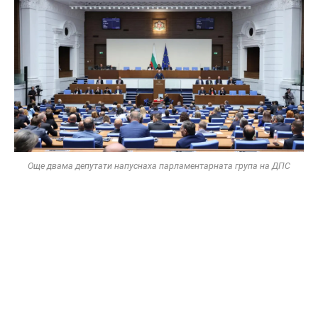
Още двама депутати напуснаха парламентарната група на ДПС