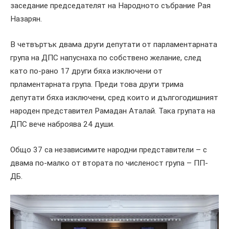
заседание председателят на Народното събрание Рая
Назарян.
В четвъртък двама други депутати от парламентарната
група на ДПС напуснаха по собствено желание, след
като по-рано 17 други бяха изключени от
прламентарната група. Преди това други трима
депутати бяха изключени, сред които и дългогодишният
народен представител Рамадан Аталай. Така групата на
ДПС вече наброява 24 души.
Общо 37 са независимите народни представители – с
двама по-малко от втората по численост група – ПП-
ДБ.