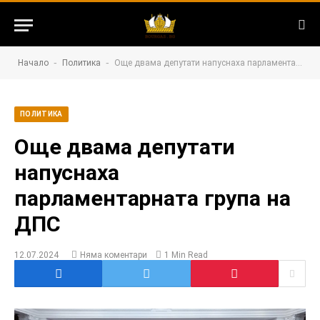
-
-
Начало
Политика
Още двама депутати напуснаха парламентарната група на ДПС
ПОЛИТИКА
Още двама депутати
напуснаха
парламентарната група на
ДПС
12.07.2024
Няма коментари
1 Min Read