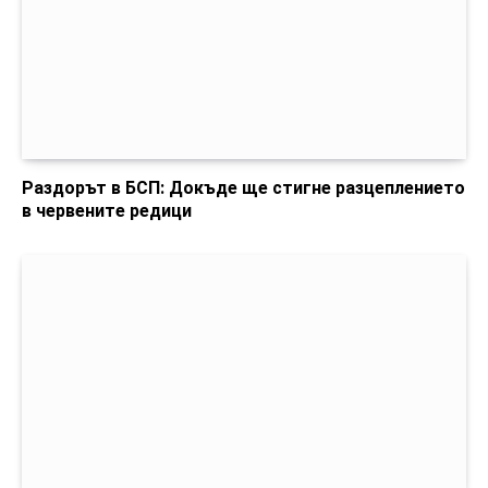
Раздорът в БСП: Докъде ще стигне разцеплението
в червените редици