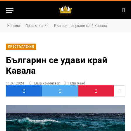
-
-
Начало
Престъпления
Българин се удави край Кавала
ПРЕСТЪПЛЕНИЯ
Българин се удави край
Кавала
11.07.2024
Няма коментари
1 Min Read