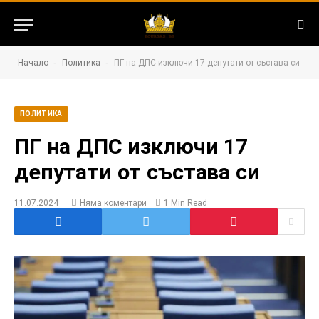
-
-
Начало
Политика
ПГ на ДПС изключи 17 депутати от състава си
ПОЛИТИКА
ПГ на ДПС изключи 17
депутати от състава си
11.07.2024
Няма коментари
1 Min Read