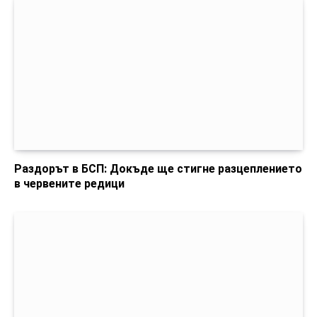
Раздорът в БСП: Докъде ще стигне разцеплението
в червените редици