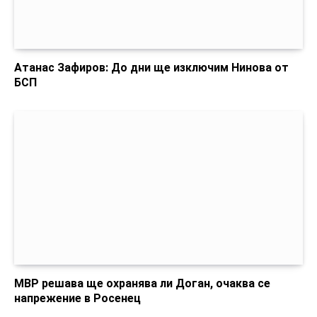
Атанас Зафиров: До дни ще изключим Нинова от
БСП
МВР решава ще охранява ли Доган, очаква се
напрежение в Росенец