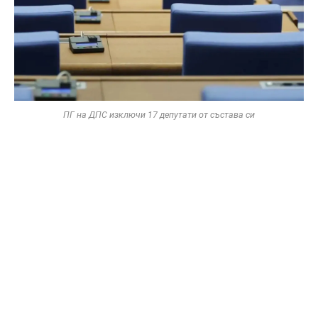
ПГ на ДПС изключи 17 депутати от състава си