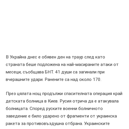
В Украйна днес е обявен ден на траур след като
страната беше подложена на най-масираните атаки от
месеци,
съобщава БНТ
. 41 души са загинали при
вчерашните удари. Ранените са над около 170.
През цялата нощ продължи спасителната операция край
детската болница в Киев. Русия отрича да е атакувала
болницата. Според руските военни болничното
заведение е било ударено от фрагменти от украинска
ракета за противовъздушна отбрана. Украинските