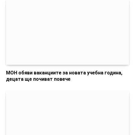
МОН обяви ваканциите за новата учебна година,
децата ще почиват повече