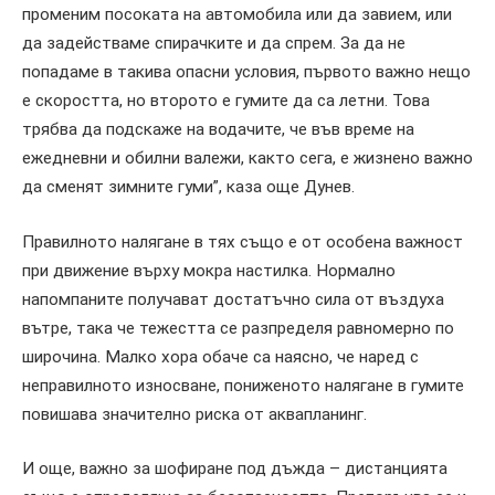
променим посоката на автомобила или да завием, или
да задействаме спирачките и да спрем. За да не
попадаме в такива опасни условия, първото важно нещо
е скоростта, но второто е гумите да са летни. Това
трябва да подскаже на водачите, че във време на
ежедневни и обилни валежи, както сега, е жизнено важно
да сменят зимните гуми”, каза още Дунев.
Правилното налягане в тях също е от особена важност
при движение върху мокра настилка. Нормално
напомпаните получават достатъчно сила от въздуха
вътре, така че тежестта се разпределя равномерно по
широчина. Малко хора обаче са наясно, че наред с
неправилното износване, пониженото налягане в гумите
повишава значително риска от аквапланинг.
И още, важно за шофиране под дъжда – дистанцията