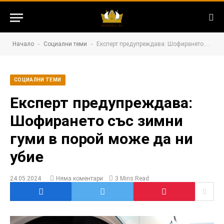
-
-
Начало
Социални теми
Експерт предупреждава: Шофирането със зимни гуми в порой може да ни убие
СОЦИАЛНИ ТЕМИ
Експерт предупреждава:
Шофирането със зимни
гуми в порой може да ни
убие
24.05.2024
Няма коментари
3 Mins Read