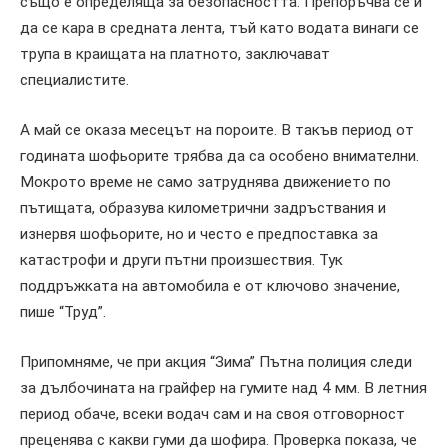
също е определяща за безопасността. Препоръчва се и
да се кара в средната лента, тъй като водата винаги се
трупа в краищата на платното, заключават
специалистите.
А май се оказа месецът на пороите. В такъв период от
годината шофьорите трябва да са особено внимателни.
Мокрото време не само затруднява движението по
пътищата, образува километрични задръствания и
изнервя шофьорите, но и често е предпоставка за
катастрофи и други пътни произшествия. Тук
поддръжката на автомобила е от ключово значение,
пише “Труд”.
Припомняме, че при акция “Зима” Пътна полиция следи
за дълбочината на грайфер на гумите над 4 мм. В летния
период обаче, всеки водач сам и на своя отговорност
преценява с какви гуми да шофира. Проверка показа, че