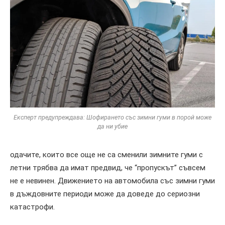
Експерт предупреждава: Шофирането със зимни гуми в порой може
да ни убие
одачите, които все още не са сменили зимните гуми с
летни трябва да имат предвид, че “пропускът” съвсем
не е невинен. Движението на автомобила със зимни гуми
в дъждовните периоди може да доведе до сериозни
катастрофи.