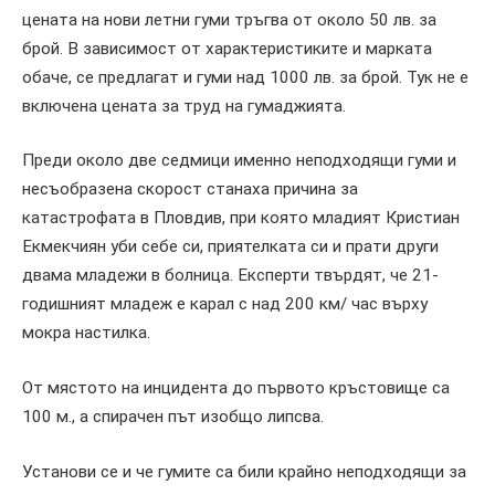
цената на нови летни гуми тръгва от около 50 лв. за
брой. В зависимост от характеристиките и марката
обаче, се предлагат и гуми над 1000 лв. за брой. Тук не е
включена цената за труд на гумаджията.
Преди около две седмици именно неподходящи гуми и
несъобразена скорост станаха причина за
катастрофата в Пловдив, при която младият Кристиан
Екмекчиян уби себе си, приятелката си и прати други
двама младежи в болница. Експерти твърдят, че 21-
годишният младеж е карал с над 200 км/ час върху
мокра настилка.
От мястото на инцидента до първото кръстовище са
100 м., а спирачен път изобщо липсва.
Установи се и че гумите са били крайно неподходящи за