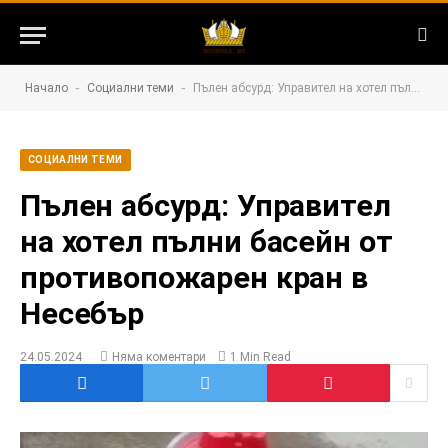
-
-
Начало
Социални теми
Пълен абсурд: Управител на хотел пълни басейн от противопожарен кран в Несебър
СОЦИАЛНИ ТЕМИ
Пълен абсурд: Управител
на хотел пълни басейн от
противопожарен кран в
Несебър
24.05.2024
Няма коментари
1 Min Read