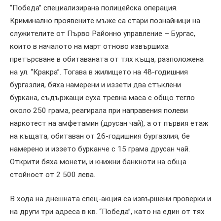
“Победа” специализирана полицейска операция.
Криминално проявените мъже са стари познайници на
служителите от Първо Районно управление – Бургас,
които в началото на март отново извършиха
претърсване в обитаваната от тях къща, разположена
на ул. “Кракра”. Тогава в жилището на 48-годишния
бургазлия, бяха намерени и иззети два стъклени
буркана, съдържащи суха тревна маса с общо тегло
около 250 грама, реагирала при направения полеви
наркотест на амфетамин (друсан чай), а от първия етаж
на къщата, обитаван от 26-годишния бургазлия, бе
намерено и иззето бурканче с 15 грама друсан чай.
Открити бяха монети, и книжни банкноти на обща
стойност от 2 500 лева.
В хода на днешната спец-акция са извършени проверки и
на други три адреса в кв. “Победа”, като на един от тях