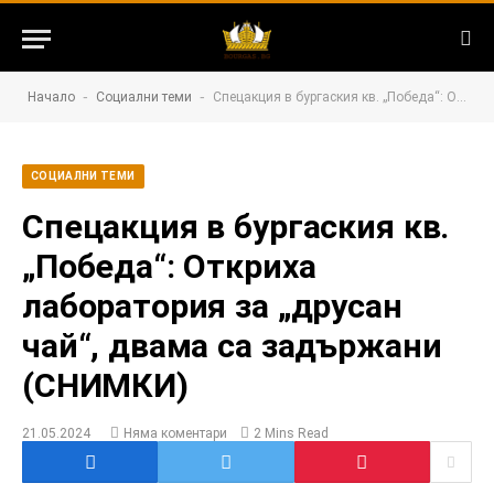
-
-
Начало
Социални теми
Спецакция в бургаския кв. „Победа“: Откриха лаборатория за „друсан чай“, двама са задържани (СНИМКИ)
СОЦИАЛНИ ТЕМИ
Спецакция в бургаския кв.
„Победа“: Откриха
лаборатория за „друсан
чай“, двама са задържани
(СНИМКИ)
21.05.2024
Няма коментари
2 Mins Read