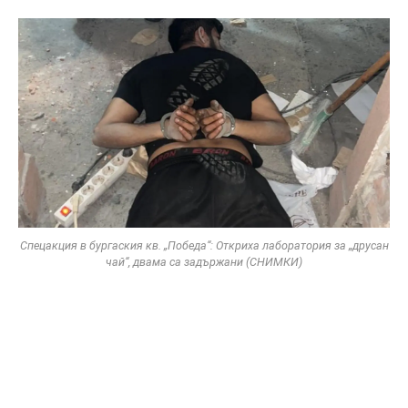
Спецакция в бургаския кв. „Победа“: Откриха лаборатория за „друсан
чай“, двама са задържани (СНИМКИ)