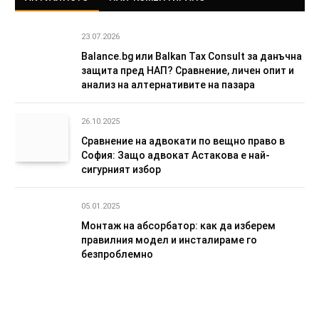
23.07.2026
Balance.bg или Balkan Tax Consult за данъчна
защита пред НАП? Сравнение, личен опит и
анализ на алтернативите на пазара
26.10.2025
Сравнение на адвокати по вещно право в
София: Защо адвокат Астакова е най-
сигурният избор
05.01.2025
Монтаж на абсорбатор: как да изберем
правилния модел и инсталираме го
безпроблемно