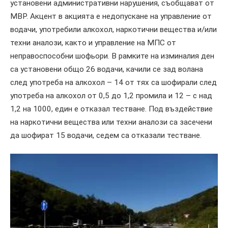
установени административни нарушения, съобщават от
МВР. Акцент в акцията е недопускане на управление от
водачи, употребили алкохол, наркотични вещества и/или
техни аналози, както и управление на МПС от
неправоспособни шофьори. В рамките на изминалия ден
са установени общо 26 водачи, качили се зад волана
след употреба на алкохол – 14 от тях са шофирали след
употреба на алкохол от 0,5 до 1,2 промила и 12 – с над
1,2 на 1000, един е отказал тестване. Под въздействие
на наркотични вещества или техни аналози са засечени
да шофират 15 водачи, седем са отказали тестване.