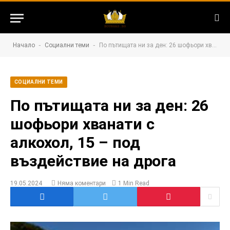
-
-
Начало
Социални теми
По пътищата ни за ден: 26 шофьори хванати с алкохол, 15 – под въздействие на дрога
СОЦИАЛНИ ТЕМИ
По пътищата ни за ден: 26
шофьори хванати с
алкохол, 15 – под
въздействие на дрога
19.05.2024
Няма коментари
1 Min Read