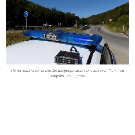
По пътищата ни за ден: 26 шофьори хванати с алкохол, 15 – под
въздействие на дрога