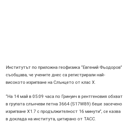
Институтът по приложна геофизика “Евгений Фьодоров”
съобщава, че учените днес са регистрирали най-
високото изригване на Слънцето от клас Х.
“На 14 май в 05:09 часа по Гринуич в рентгеновия обхват
в групата слънчеви петна 3664 (S17W89) беше засечено
изригване X1.7 с продължителност 16 минути”, се казва
в доклада на института, цитирано от ТАСС.