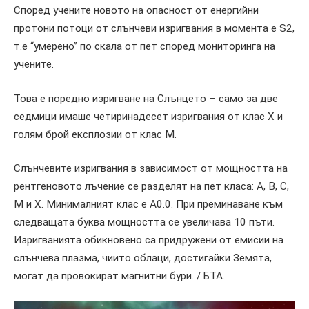
Според учените новото на опасност от енергийни
протони потоци от слънчеви изригвания в момента е S2,
т.е “умерено” по скала от пет според мониторинга на
учените.
Това е поредно изригване на Слънцето – само за две
седмици имаше четиринадесет изригвания от клас X и
голям брой експлозии от клас M.
Слънчевите изригвания в зависимост от мощността на
рентгеновото лъчение се разделят на пет класа: A, B, C,
M и X. Минималният клас е A0.0. При преминаване към
следващата буква мощността се увеличава 10 пъти.
Изригванията обикновено са придружени от емисии на
слънчева плазма, чиито облаци, достигайки Земята,
могат да провокират магнитни бури. / БТА.