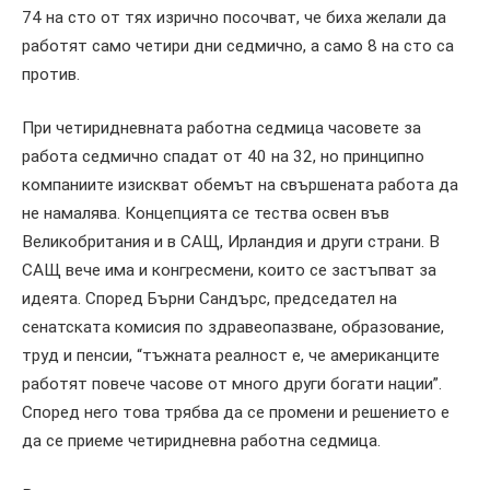
74 на сто от тях изрично посочват, че биха желали да
работят само четири дни седмично, а само 8 на сто са
против.
При четиридневната работна седмица часовете за
работа седмично спадат от 40 на 32, но принципно
компаниите изискват обемът на свършената работа да
не намалява. Концепцията се тества освен във
Великобритания и в САЩ, Ирландия и други страни. В
САЩ вече има и конгресмени, които се застъпват за
идеята. Според Бърни Сандърс, председател на
сенатската комисия по здравеопазване, образование,
труд и пенсии, “тъжната реалност е, че американците
работят повече часове от много други богати нации”.
Според него това трябва да се промени и решението е
да се приеме четиридневна работна седмица.