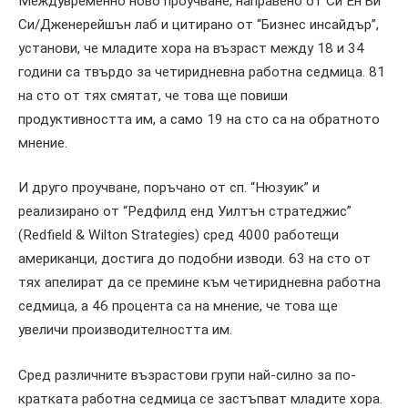
Междувременно ново проучване, направено от Си Ен Би
Си/Дженерейшън лаб и цитирано от “Бизнес инсайдър”,
установи, че младите хора на възраст между 18 и 34
години са твърдо за четиридневна работна седмица. 81
на сто от тях смятат, че това ще повиши
продуктивността им, а само 19 на сто са на обратното
мнение.
И друго проучване, поръчано от сп. “Нюзуик” и
реализирано от “Редфилд енд Уилтън стратеджис”
(Redfield & Wilton Strategies) сред 4000 работещи
американци, достига до подобни изводи. 63 на сто от
тях апелират да се премине към четиридневна работна
седмица, а 46 процента са на мнение, че това ще
увеличи производителността им.
Сред различните възрастови групи най-силно за по-
кратката работна седмица се застъпват младите хора.