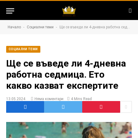
-
-
Начало
Социални теми
Ще се въведе ли 4-дневна работна седмица. Ето какво казват експертите
СОЦИАЛНИ ТЕМИ
Ще се въведе ли 4-дневна
работна седмица. Ето
какво казват експертите
13.05.2024
Няма коментари
4 Mins Read