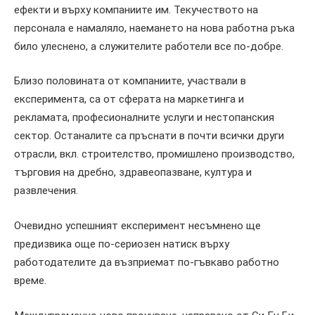
ефекти и върху компаниите им. Текучеството на
персонала е намаляло, наемането на нова работна ръка
било улеснено, а служителите работели все по-добре.
Близо половината от компаниите, участвали в
експеримента, са от сферата на маркетинга и
рекламата, професионалните услуги и нестопанския
сектор. Останалите са пръснати в почти всички други
отрасли, вкл. строителство, промишлено производство,
търговия на дребно, здравеопазване, култура и
развлечения.
Очевидно успешният експеримент несъмнено ще
предизвика още по-сериозен натиск върху
работодателите да възприемат по-гъвкаво работно
време.