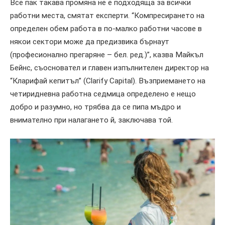
Все пак такава промяна не е подходяща за всички
работни места, смятат експерти. “Компресирането на
определен обем работа в по-малко работни часове в
някои сектори може да предизвика бърнаут
(професионално прегаряне – бел. ред.)”, казва Майкъл
Бейнс, съосновател и главен изпълнителен директор на
“Кларифай кепитъл” (Clarify Capital). Възприемането на
четиридневна работна седмица определено е нещо
добро и разумно, но трябва да се пипа мъдро и
внимателно при налагането й, заключава той.