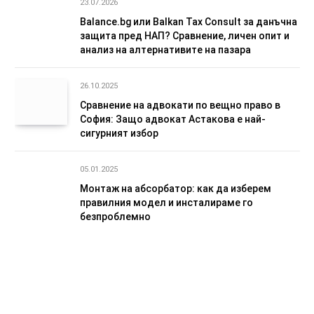
23.07.2026
Balance.bg или Balkan Tax Consult за данъчна
защита пред НАП? Сравнение, личен опит и
анализ на алтернативите на пазара
26.10.2025
Сравнение на адвокати по вещно право в
София: Защо адвокат Астакова е най-
сигурният избор
05.01.2025
Монтаж на абсорбатор: как да изберем
правилния модел и инсталираме го
безпроблемно