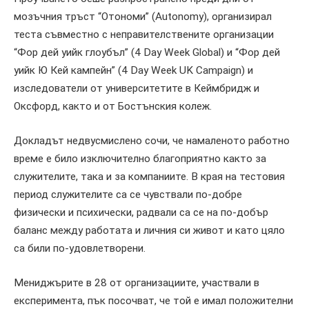
мозъчния тръст “Отономи” (Autonomy), организирал
теста съвместно с неправителствените организации
“Фор дей уийк глоубъл” (4 Day Week Global) и “Фор дей
уийк Ю Кей кампейн” (4 Day Week UK Campaign) и
изследователи от университетите в Кеймбридж и
Оксфорд, както и от Бостънския колеж.
Докладът недвусмислено сочи, че намаленото работно
време е било изключително благоприятно както за
служителите, така и за компаниите. В края на тестовия
период служителите са се чувствали по-добре
физически и психически, радвали са се на по-добър
баланс между работата и личния си живот и като цяло
са били по-удовлетворени.
Мениджърите в 28 от организациите, участвали в
експеримента, пък посочват, че той е имал положителни