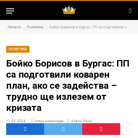
-
-
Начало
Политика
Бойко Борисов в Бургас: ПП са подготвили коварен план, ако се задейства – трудно ще излезем от кризата
ПОЛИТИКА
Бойко Борисов в Бургас: ПП
са подготвили коварен
план, ако се задейства –
трудно ще излезем от
кризата
11.05.2024
Няма коментари
4 Mins Read