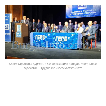
Бойко Борисов в Бургас: ПП са подготвили коварен план, ако се
задейства – трудно ще излезем от кризата