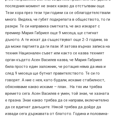
последния момент не знаех какво да отстъпвам още.
Тези хора през тези три години са се облагодетелствали
много. Видяха, че губят подкрепата в обществото, то ги
разкри. Те си направиха сметката, че ако изкарат с
премиер Мария Габриел още 9 месеца, ще стигнат
дъното. А те искат да съществуват още 2-3 години, за
да може партията да ги пази. И затова върнах записа на
техния Национален съвет или както се казва техният
орган където Асен Василев казва, че Мария Габриел
била просто един заложник, че ротация няма да има и
след 9 месеца ще бутнат правителството. Те си го
говорят. А ние с нея, като будали, искаме стабилност,
обясняваме какво искаме – план… На тях им трябва
времето сега. Асен Василев е умен, той знае, че хазната
е празна. Знае какво трябва да се направи, включително
да се вдигнат данъците. Някой трябва да дойде да
извади сега държавата от блатото. Година и половина-