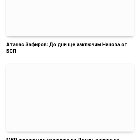
Атанас Зафиров: До дни ще изключим Нинова от
БСП
МВР решава ще охранява ли Доган, очаква се