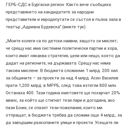
ГЕРБ-СДС в Бургаски регион. Както вече съобщиха
представянето на кандидатите за народни
представители и евродепутати се състоя в пълна зала в
театър „Адриана Будевска“ (вижте тук).
„Моите колеги са по детски наивни, защото си мислят,
че срещу нас има системни политически партии и хора,
които имат някаква стратегия, цели или нещо, което да
дадат на регионите, на държавата. Срещу нас няма
такова мислене. В бюджета сложихме 1 млрд. 200 хил.
за общините – за проекти за над 4 млрд. Асен Василев
прати 1,200 млрд. в МРРБ, след това изтегли 800 млн.
Останаха 400. Тази година кметовете ще похарчат 20%
аванс, за който ще стигнат тези пари и догодина, ако
пази Боже, се спазят тези пожелания, които ми
отпращат, в бюджета трябва да сложим още 4 млрд., за
да завършим разкопаните улици и проекти. Усещате ли