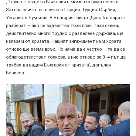
„Тъжно е, защото България в момента няма посока.
Затова всичко се случва в Гърция, Турция, Сърбия,
Унгария, в Румъния. В България- нищо. Дано българите
разберат – ако се задейства този план, тази схема,
действително много трудно с разделена държава, ще
излезем от кризата. Нашият ангажимент към хората
отново ще вземе връх. Но няма да е честно – те да се
облагодетелстват толкова, а ние отново за 3-4 път да
трябва да вадим България от кризата“, допълни
Борисов.