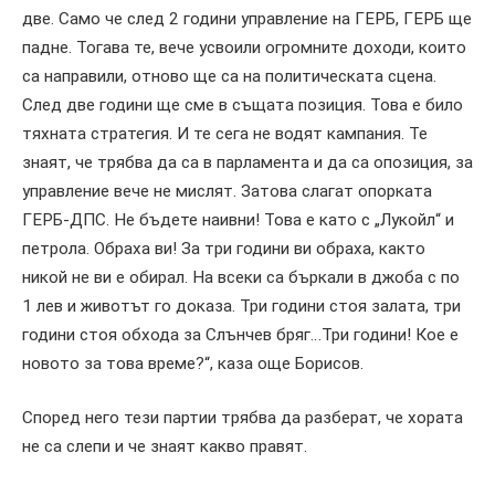
две. Само че след 2 години управление на ГЕРБ, ГЕРБ ще
падне. Тогава те, вече усвоили огромните доходи, които
са направили, отново ще са на политическата сцена.
След две години ще сме в същата позиция. Това е било
тяхната стратегия. И те сега не водят кампания. Те
знаят, че трябва да са в парламента и да са опозиция, за
управление вече не мислят. Затова слагат опорката
ГЕРБ-ДПС. Не бъдете наивни! Това е като с „Лукойл“ и
петрола. Обраха ви! За три години ви обраха, както
никой не ви е обирал. На всеки са бъркали в джоба с по
1 лев и животът го доказа. Три години стоя залата, три
години стоя обхода за Слънчев бряг…Три години! Кое е
новото за това време?“, каза още Борисов.
Според него тези партии трябва да разберат, че хората
не са слепи и че знаят какво правят.