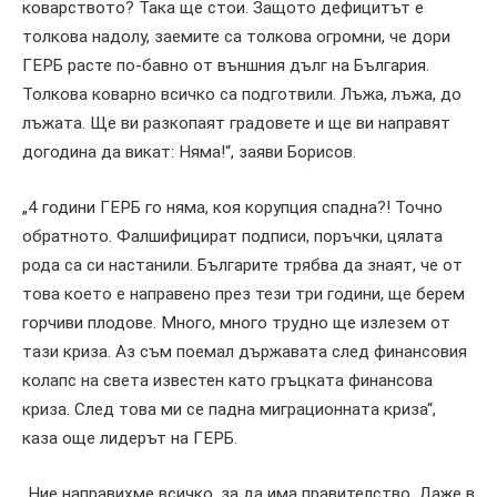
коварството? Така ще стои. Защото дефицитът е
толкова надолу, заемите са толкова огромни, че дори
ГЕРБ расте по-бавно от външния дълг на България.
Толкова коварно всичко са подготвили. Лъжа, лъжа, до
лъжата. Ще ви разкопаят градовете и ще ви направят
догодина да викат: Няма!“, заяви Борисов.
„4 години ГЕРБ го няма, коя корупция спадна?! Точно
обратното. Фалшифицират подписи, поръчки, цялата
рода са си настанили. Българите трябва да знаят, че от
това което е направено през тези три години, ще берем
горчиви плодове. Много, много трудно ще излезем от
тази криза. Аз съм поемал държавата след финансовия
колапс на света известен като гръцката финансова
криза. След това ми се падна миграционната криза“,
каза още лидерът на ГЕРБ.
„Ние направихме всичко, за да има правителство. Даже в