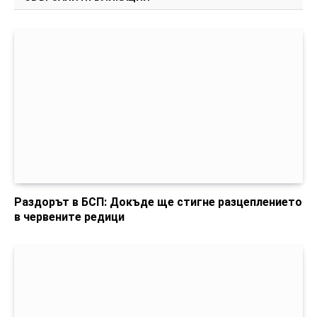
Раздорът в БСП: Докъде ще стигне разцеплението
в червените редици