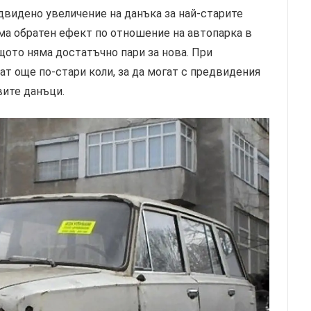
двидено увеличение на данъка за най-старите
има обратен ефект по отношение на автопарка в
ащото няма достатъчно пари за нова. При
ат още по-стари коли, за да могат с предвидения
вите данъци.