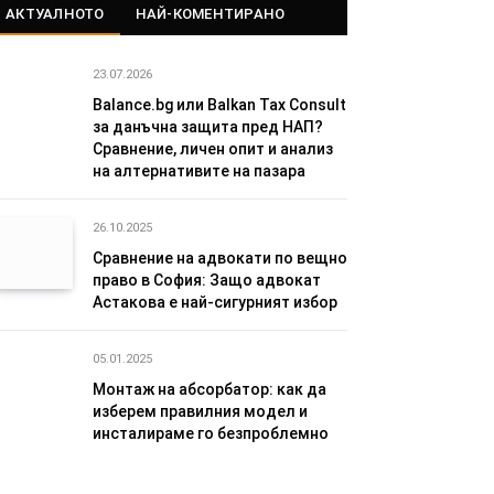
АКТУАЛНОТО
НАЙ-КОМЕНТИРАНО
23.07.2026
Balance.bg или Balkan Tax Consult
за данъчна защита пред НАП?
Сравнение, личен опит и анализ
на алтернативите на пазара
26.10.2025
Сравнение на адвокати по вещно
право в София: Защо адвокат
Астакова е най-сигурният избор
05.01.2025
Монтаж на абсорбатор: как да
изберем правилния модел и
инсталираме го безпроблемно