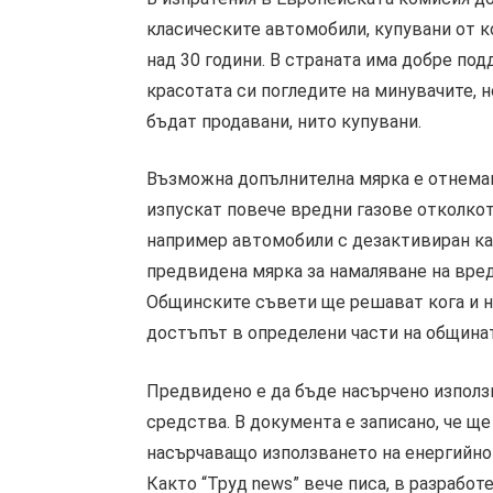
класическите автомобили, купувани от к
над 30 години. В страната има добре по
красотата си погледите на минувачите, 
бъдат продавани, нито купувани.
Възможна допълнителна мярка е отнеман
изпускат повече вредни газове отколкот
например автомобили с дезактивиран ка
предвидена мярка за намаляване на вред
Общинските съвети ще решават кога и н
достъпът в определени части на общинат
Предвидено е да бъде насърчено използ
средства. В документа е записано, че щ
насърчаващо използването на енергийно
Както “Труд news” вече писа, в разрабо