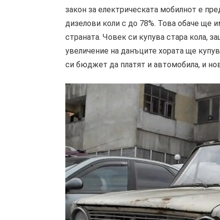
закон за електрическата мобилнот е пре
дизелови коли с до 78%. Това обаче ще 
страната. Човек си купува стара кола, з
увеличение на данъците хората ще купув
си бюджет да платят и автомобила, и но