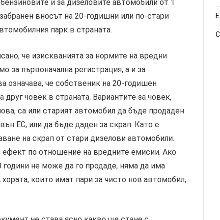
 бензиновите и за дизеловите автомобили от 1
е забранен вносът на 20-годишни или по-стари
Е
втомобилния парк в страната.
С
сано, че изискванията за нормите на вредни
о за първоначална регистрация, а и за
а означава, че собственик на 20-годишен
 друг човек в страната. Вариантите за човек,
нова, са или старият автомобил да бъде продаден
звън ЕС, или да бъде даден за скрап. Като е
ване на скрап от стари дизелови автомобили.
 ефект по отношение на вредните емисии. Ако
 години не може да го продаде, няма да има
А хората, които имат пари за чисто нов автомобил,
кумент не става ясно какво ще стане с