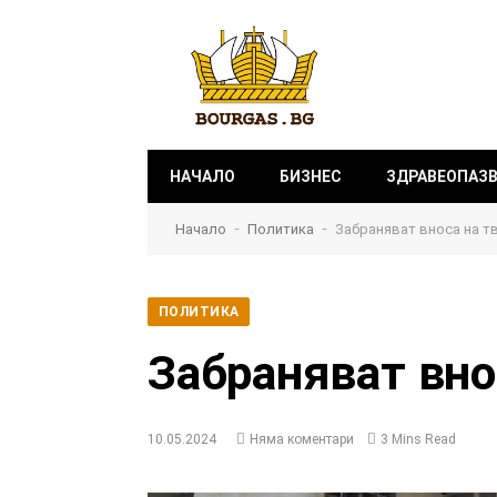
НАЧАЛО
БИЗНЕС
ЗДРАВЕОПАЗ
-
-
Начало
Политика
Забраняват вноса на т
ПОЛИТИКА
Забраняват вно
10.05.2024
Няма коментари
3 Mins Read