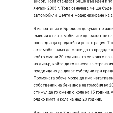
висок. Този стандарт беше въведен и за
януари 2005 г. Това означава, че ще бъд
автомобили. Целта е модернизиране на а
В изпратения в Брюксел документ е запи
емисии от автомобилите ще важат не сам
последваща продажба и регистрация. Тов
автомобил няма да може да го продаде на
който смени 20-годишната си кола с по-
на дилър, който да го изнесе за страна и
предвидено да дават субсидии при преда
Промяната обаче може да има негативен
собственик на бензинов автомобил на 20
стимул да го смени с кола на 15 години. 
рядко имат и кола на над 20 години.
В изпратения в Европейската комисия до