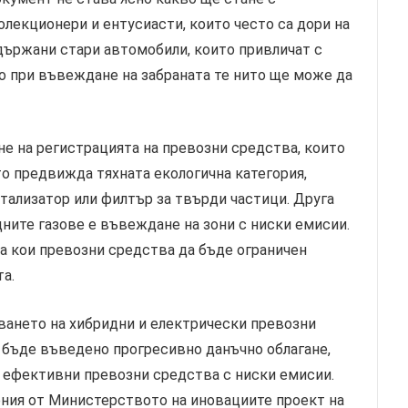
олекционери и ентусиасти, които често са дори на
ддържани стари автомобили, които привличат с
но при въвеждане на забраната те нито ще може да
е на регистрацията на превозни средства, които
о предвижда тяхната екологична категория,
тализатор или филтър за твърди частици. Друга
ните газове е въвеждане на зони с ниски емисии.
а кои превозни средства да бъде ограничен
а.
ването на хибридни и електрически превозни
е бъде въведено прогресивно данъчно облагане,
 ефективни превозни средства с ниски емисии.
тения от Министерството на иновациите проект на