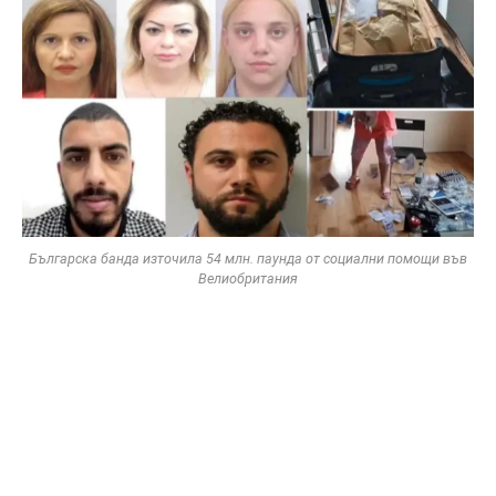
Българска банда източила 54 млн. паунда от социални помощи във
Велиобритания