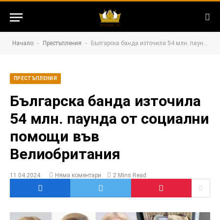
-
-
Начало
Престъпления
Българска банда източила 54 млн. паунда от социални помощи във Велиобритания
ПРЕСТЪПЛЕНИЯ
Българска банда източила
54 млн. паунда от социални
помощи във
Велиобритания
11.04.2024
Няма коментари
2 Mins Read