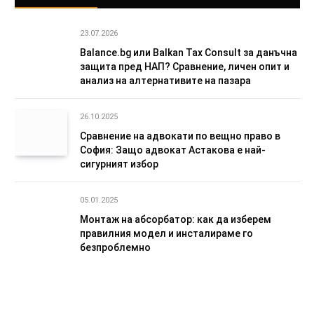
23.07.2026
Balance.bg или Balkan Tax Consult за данъчна
защита пред НАП? Сравнение, личен опит и
анализ на алтернативите на пазара
26.10.2025
Сравнение на адвокати по вещно право в
София: Защо адвокат Астакова е най-
сигурният избор
05.01.2025
Монтаж на абсорбатор: как да изберем
правилния модел и инсталираме го
безпроблемно