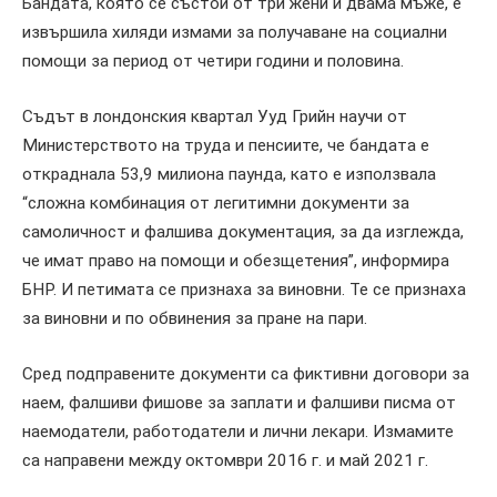
Бандата, която се състои от три жени и двама мъже, е
извършила хиляди измами за получаване на социални
помощи за период от четири години и половина.
Съдът в лондонския квартал Ууд Грийн научи от
Министерството на труда и пенсиите, че бандата е
откраднала 53,9 милиона паунда, като е използвала
“сложна комбинация от легитимни документи за
самоличност и фалшива документация, за да изглежда,
че имат право на помощи и обезщетения”, информира
БНР. И петимата се признаха за виновни. Те се признаха
за виновни и по обвинения за пране на пари.
Сред подправените документи са фиктивни договори за
наем, фалшиви фишове за заплати и фалшиви писма от
наемодатели, работодатели и лични лекари. Измамите
са направени между октомври 2016 г. и май 2021 г.