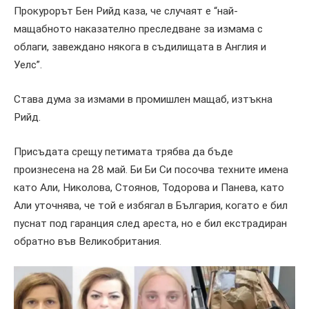
Прокурорът Бен Рийд каза, че случаят е “най-
мащабното наказателно преследване за измама с
облаги, завеждано някога в съдилищата в Англия и
Уелс”.
Става дума за измами в промишлен мащаб, изтъкна
Рийд.
Присъдата срещу петимата трябва да бъде
произнесена на 28 май. Би Би Си посочва техните имена
като Али, Николова, Стоянов, Тодорова и Панева, като
Али уточнява, че той е избягал в България, когато е бил
пуснат под гаранция след ареста, но е бил екстрадиран
обратно във Великобритания.