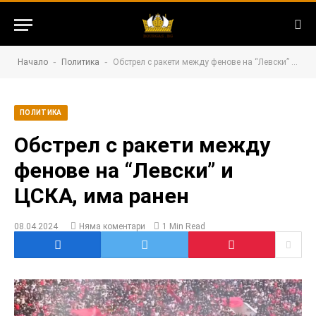
-
-
Начало
Политика
Обстрел с ракети между фенове на “Левски” и ЦСКА, има ранен
ПОЛИТИКА
Обстрел с ракети между
фенове на “Левски” и
ЦСКА, има ранен
08.04.2024
Няма коментари
1 Min Read