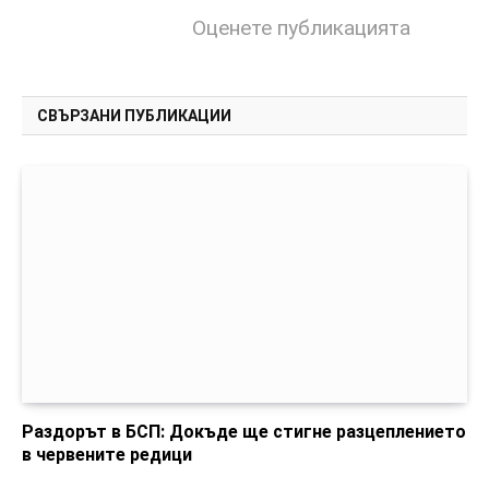
Оценете публикацията
СВЪРЗАНИ ПУБЛИКАЦИИ
Раздорът в БСП: Докъде ще стигне разцеплението
в червените редици