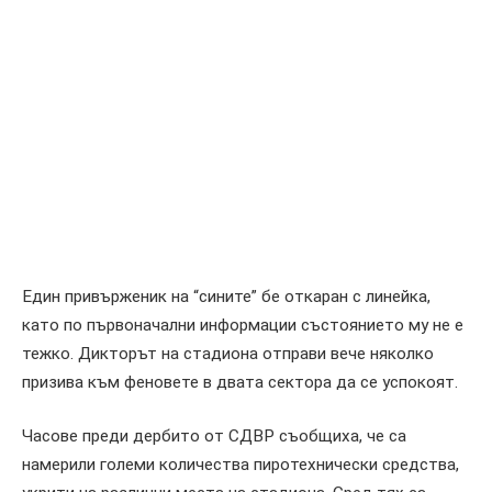
Един привърженик на “сините” бе откаран с линейка,
като по първоначални информации състоянието му не е
тежко. Дикторът на стадиона отправи вече няколко
призива към феновете в двата сектора да се успокоят.
Часове преди дербито от СДВР съобщиха, че са
намерили големи количества пиротехнически средства,