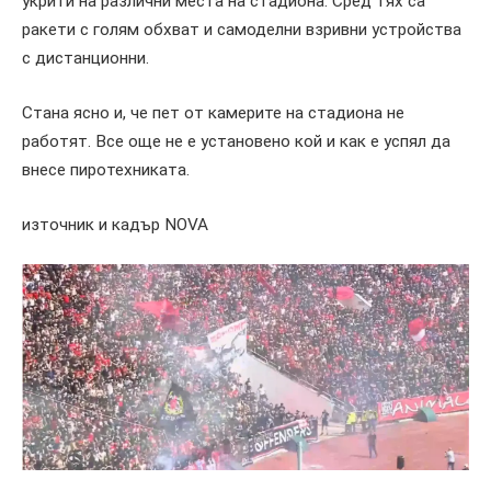
укрити на различни места на стадиона. Сред тях са
ракети с голям обхват и самоделни взривни устройства
с дистанционни.
Стана ясно и, че пет от камерите на стадионa не
работят. Все още не е установено кой и как е успял да
внесе пиротехниката.
източник и кадър NOVA