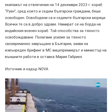
екипажът на отвлечения на 14 декември 2023 г. кораб
“Руен”, сред които и седем български граждани, беше
освободен. Освободени са и седемте български моряци.
Всички те са в добро здраве. Намират се на борда на
индийския военен кораб. Той способства за тяхното
освобождаване. Полагаме усилия за тяхното
своевременно завръщане в България, заяви на
извънреден брифинг в МС вицепремиерът и министър на
външните работи в оставка Мария Габриел.
Източник и кадър NOVA