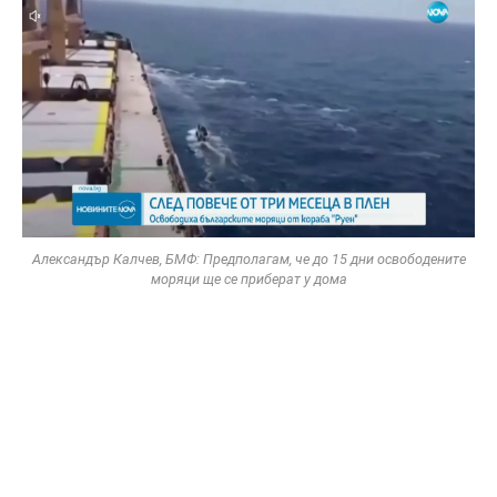
Александър Калчев, БМФ: Предполагам, че до 15 дни освободените
моряци ще се приберат у дома