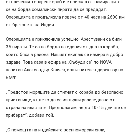
отвлечения товарен кораб и е поискал от намиращите
се на борда сомалийски пирати да се предадат.
Операцията е продължила повече от 40 часа на 2600 км
от бреговете на Индия.
Операцията е приключила успешно. Арестувани са били
35 пирати. Те са на борда на единия от двата кораба,
които бяха в района. Нашият екипаж се намира в добро
здраве. Това каза в ефира на „Събуди се” по NOVA
капитан Александър Калчев, изпълнителен директор на
БМФ.
„Предстои моряците да стигнат с кораба до безопасно
пристанище, където да се извърши разследване от
страна на властите. Предполагам, че до 10-15 дни ще се
приберат”, добави той.
„С помощта на индийските военноморски сили,