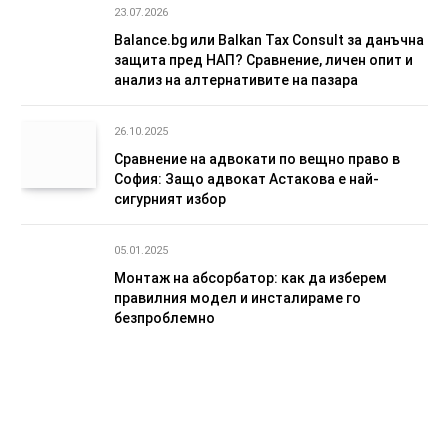
23.07.2026
Balance.bg или Balkan Tax Consult за данъчна
защита пред НАП? Сравнение, личен опит и
анализ на алтернативите на пазара
26.10.2025
Сравнение на адвокати по вещно право в
София: Защо адвокат Астакова е най-
сигурният избор
05.01.2025
Монтаж на абсорбатор: как да изберем
правилния модел и инсталираме го
безпроблемно