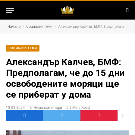
-
-
Начало
Социални теми
Александър Калчев, БМФ: Предполагам, че до 15 дни освободените моряци ще се приберат у дома
СОЦИАЛНИ ТЕМИ
Александър Калчев, БМФ:
Предполагам, че до 15 дни
освободените моряци ще
се приберат у дома
18.03.2024
Няма коментари
2 Mins Read