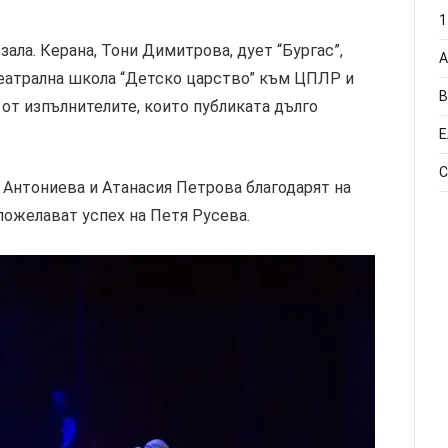
1
ала. Керана, Тони Димитрова, дует “Бургас”,
А
Театрална школа “Детско царство” към ЦПЛР и
В
 от изпълнителите, които публиката дълго
Е
С
 Антониева и Атанасия Петрова благодарят на
пожелават успех на Петя Русева.