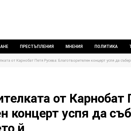
ВАНЕ
ПРЕСТЪПЛЕНИЯ
МНЕНИЯ
ПОЛИТИКА
лката от Карнобат Петя Русева: Благотворителен концерт успя да събере
ителката от Карнобат 
н концерт успя да съб
то й