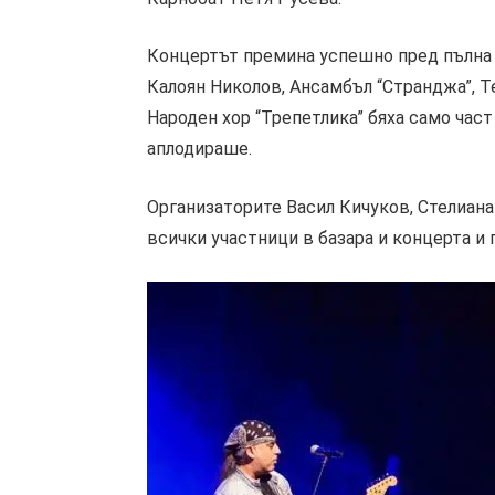
Концертът премина успешно пред пълна з
Калоян Николов, Ансамбъл “Странджа”, 
Народен хор “Трепетлика” бяха само част
аплодираше.
Организаторите Васил Кичуков, Стелиана
всички участници в базара и концерта и 