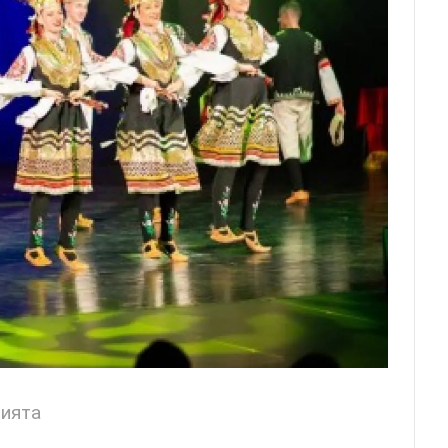
цията