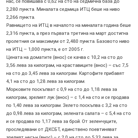
нас, се повишава с 0,62 на сто на седмична база до
2,280 пункта. Миналата седмица ИТЦ беше на ниво
2,266 пункта.
Равнището на ИТЦ в началото на миналата година беше
2,316 пункта, а през първата третина на март достигна
пролетния си максимум от 2,480 пункта. Базовото ниво
на ИТЦ – 1,000 пункта, е от 2005 г.
Цената на доматите (внос) се качва с 10,2 на сто до
3,56 лева за килограм, на краставиците (внос) – със 7,5
на сто до 3,45 лева за килограм. Картофите прибавят
4,1 на сто до 1,28 лева за килограм.
Морковите поскъпват с 0,9 на сто до 1,18 лева за
килограм, зрелият лук (внос) – с 1,4 на сто и се продава
по 1,40 лева за килограм. Зелето поскъпва с 3,2 на сто
до 0,98 лева за килограм, зелената салата – с 5,4 на сто
и се продава по 1,17 лева за брой. От зеленчуците,
проследявани от ДКСБТ, единствено поевтиняват
зрелият чесън (внос) – с 2,0 на сто до 5,33 лева за