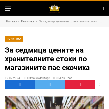
-
-
Начало
Политика
За седмица цените на хранителните стоки по магазините пас скочиха
ПОЛИТИКА
За седмица цените на
хранителните стоки по
магазините пас скочиха
12.02.2024
Няма коментари
3 Mins Read