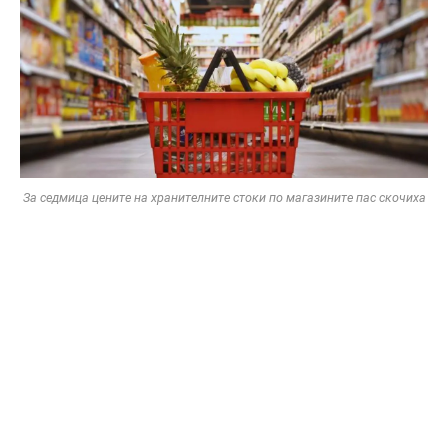
За седмица цените на хранителните стоки по магазините пас скочиха