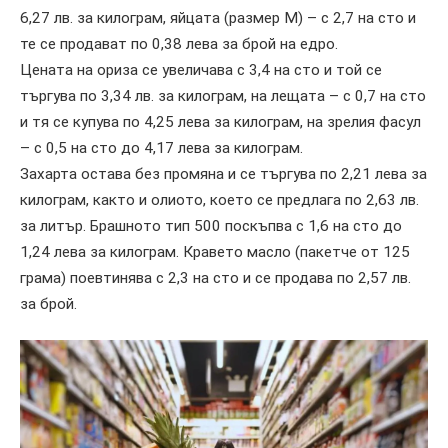
6,27 лв. за килограм, яйцата (размер М) – с 2,7 на сто и
те се продават по 0,38 лева за брой на едро.
Цената на ориза се увеличава с 3,4 на сто и той се
търгува по 3,34 лв. за килограм, на лещата – с 0,7 на сто
и тя се купува по 4,25 лева за килограм, на зрелия фасул
– с 0,5 на сто до 4,17 лева за килограм.
Захарта остава без промяна и се търгува по 2,21 лева за
килограм, както и олиото, което се предлага по 2,63 лв.
за литър. Брашното тип 500 поскъпва с 1,6 на сто до
1,24 лева за килограм. Кравето масло (пакетче от 125
грама) поевтинява с 2,3 на сто и се продава по 2,57 лв.
за брой.