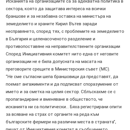
Исканията на организациите са за адекватна политика в
сектора, която да защитава интереса на всички
браншове и за незабавна оставка на министъра на
земеделието и храните Кирил Вътев заради
несправянето, според тях, с проблемите на земеделието
в България и целенасоченото разделение и
противопоставяне на неправителствените организации
Според Инициативния комитет нито една от неговите
организации не е била допусната на масата на
преговорите срещите в Министерския съвет (МС).
“Не сме съгласни шепа браншовици да представят, да
поемат ангажименти и да подписват споразумение от
името и за сметка на целия сектор. Сблъскахме се с
пропагандиране и вменяване в обществото, че
исканията ни са политически… Бяха регистрирани опити
за всяване на страх от органите на реда към
българските фермери на различни места в страната”,
пишат от Инициативния комитет в съобщението.