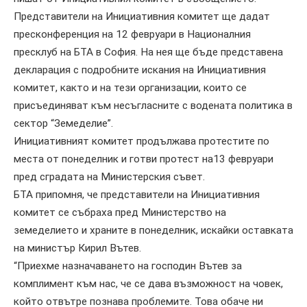
Представители на Инициативния комитет ще дадат
пресконференция на 12 февруари в Националния
пресклуб на БТА в София. На нея ще бъде представена
декларация с подробните искания на Инициативния
комитет, както и на тези организации, които се
присъединяват към несъгласните с водената политика в
сектор “Земеделие”.
Инициативният комитет продължава протестите по
места от понеделник и готви протест на13 февруари
пред сградата на Министерския съвет.
БТА припомня, че представители на Инициативния
комитет се събраха пред Министерство на
земеделието и храните в понеделник, искайки оставката
на министър Кирил Вътев.
“Приехме назначаването на господин Вътев за
комплимент към нас, че се дава възможност на човек,
който отвътре познава проблемите. Това обаче ни