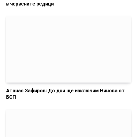
в червените редици
Атанас Зафиров: До дни ще изключим Нинова от
БСП