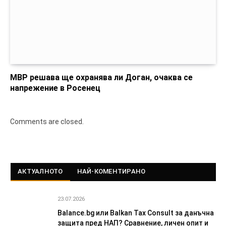
МВР решава ще охранява ли Доган, очаква се
напрежение в Росенец
Comments are closed.
АКТУАЛНОТО
НАЙ-КОМЕНТИРАНО
23.07.2026
Balance.bg или Balkan Tax Consult за данъчна
защита пред НАП? Сравнение, личен опит и