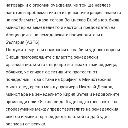
натовари и с огромни очаквания, че той ще навлезе
навътре в проблематиката и ще започне разрешаването
на проблемите”, каза тогава Венцислав Върбанов, бивш
министър на земеделието и настоящ председател на
Асоциацията на земеделските производители в
България (АЗПБ).
По думите му тези очаквания не са били удовлетворени.
Снощи преговарящите с властта земеделски
организации, които също протестираха тази седмица,
обявиха, че спират ефективните протести от
понеделник. Това стана на брифинг в Министерския
съвет след среща между премиера Николай Денков,
министъра на земеделието Кирил Вътев и недоволните
производители. Очаква се да бъде подготвен текст на
споразумение между представителите на земеделския
сектор и министър-председателя, който да бъде
разписан от всички.