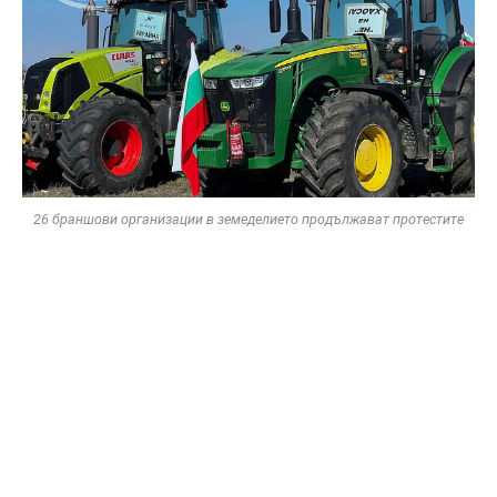
26 браншови организации в земеделието продължават протестите