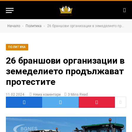
-
-
Начало
Политика
26 браншови организации в земеделието продължават протестите
ПОЛИТИКА
26 браншови организации в
земеделието продължават
протестите
11.02.2024
Няма коментари
3 Mins Read