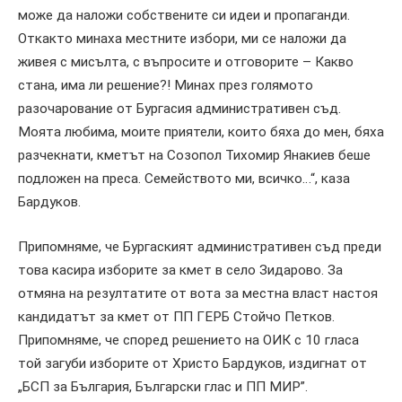
може да наложи собствените си идеи и пропаганди.
Откакто минаха местните избори, ми се наложи да
живея с мисълта, с въпросите и отговорите – Какво
стана, има ли решение?! Минах през голямото
разочарование от Бургасия административен съд.
Моята любима, моите приятели, които бяха до мен, бяха
разчекнати, кметът на Созопол Тихомир Янакиев беше
подложен на преса. Семейството ми, всичко…“, каза
Бардуков.
Припомняме, че Бургаският административен съд преди
това касира изборите за кмет в село Зидарово. За
отмяна на резултатите от вота за местна власт настоя
кандидатът за кмет от ПП ГЕРБ Стойчо Петков.
Припомняме, че според решението на ОИК с 10 гласа
той загуби изборите от Христо Бардуков, издигнат от
„БСП за България, Български глас и ПП МИР”.