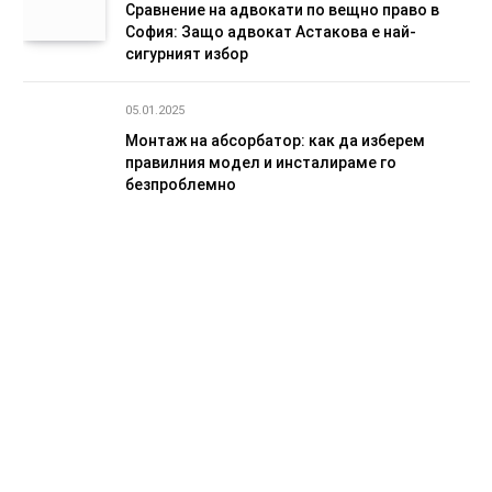
Сравнение на адвокати по вещно право в
София: Защо адвокат Астакова е най-
сигурният избор
05.01.2025
Монтаж на абсорбатор: как да изберем
правилния модел и инсталираме го
безпроблемно