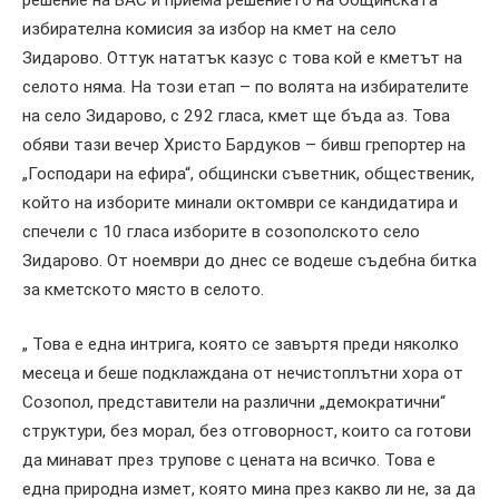
избирателна комисия за избор на кмет на село
Зидарово. Оттук нататък казус с това кой е кметът на
селото няма. На този етап – по волята на избирателите
на село Зидарово, с 292 гласа, кмет ще бъда аз. Това
обяви тази вечер Христо Бардуков – бивш грепортер на
„Господари на ефира“, общински съветник, общественик,
който на изборите минали октомври се кандидатира и
спечели с 10 гласа изборите в созополското село
Зидарово. От ноември до днес се водеше съдебна битка
за кметското място в селото.
„ Това е една интрига, която се завъртя преди няколко
месеца и беше подклаждана от нечистоплътни хора от
Созопол, представители на различни „демократични“
структури, без морал, без отговорност, които са готови
да минават през трупове с цената на всичко. Това е
една природна измет, която мина през какво ли не, за да