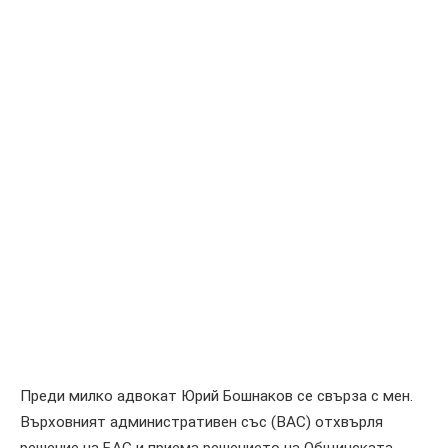
Преди милко адвокат Юрий Бошнаков се свърза с мен.
Върховният административен със (ВАС) отхвърля
решение на БАС и приема решението на Общинската