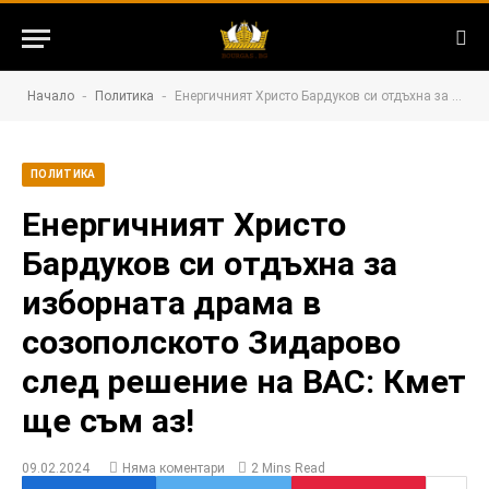
-
-
Начало
Политика
Енергичният Христо Бардуков си отдъхна за изборната драма в созополското Зидарово след решение на ВАС: Кмет ще съм аз!
ПОЛИТИКА
Енергичният Христо
Бардуков си отдъхна за
изборната драма в
созополското Зидарово
след решение на ВАС: Кмет
ще съм аз!
09.02.2024
Няма коментари
2 Mins Read