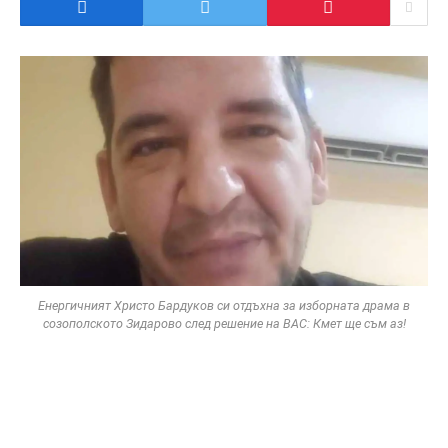
Енергичният Христо Бардуков си отдъхна за изборната драма в
созополското Зидарово след решение на ВАС: Кмет ще съм аз!