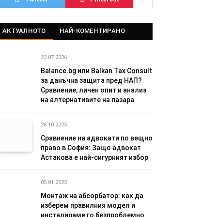
АКТУАЛНОТО
НАЙ-КОМЕНТИРАНО
23.07.2026
Balance.bg или Balkan Tax Consult
за данъчна защита пред НАП?
Сравнение, личен опит и анализ
на алтернативите на пазара
26.10.2025
Сравнение на адвокати по вещно
право в София: Защо адвокат
Астакова е най-сигурният избор
05.01.2025
Монтаж на абсорбатор: как да
изберем правилния модел и
инсталираме го безпроблемно