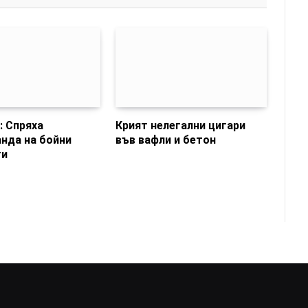
: Спряха
Крият нелегални цигари
нда на бойни
във вафли и бетон
ти