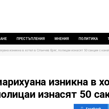
ВАНЕ
ПРЕСТЪПЛЕНИЯ
МНЕНИЯ
ПОЛИТИКА
уана изникна в хотел в Слънчев бряг, полицаи изнасят 50 сакции с кана
арихуана изникна в хо
полицаи изнасят 50 са
Facebook