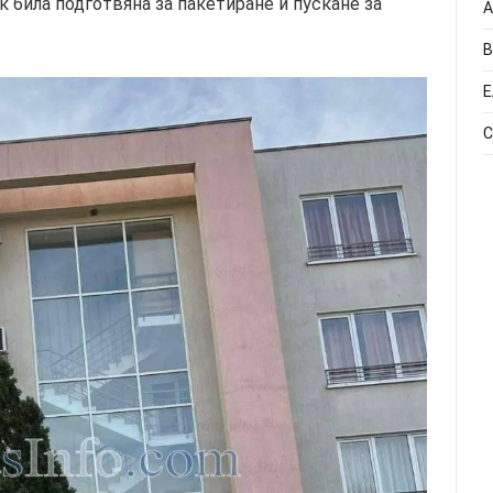
к била подготвяна за пакетиране и пускане за
А
В
Е
С