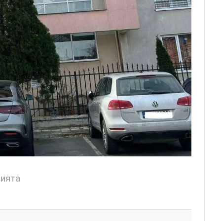
цията