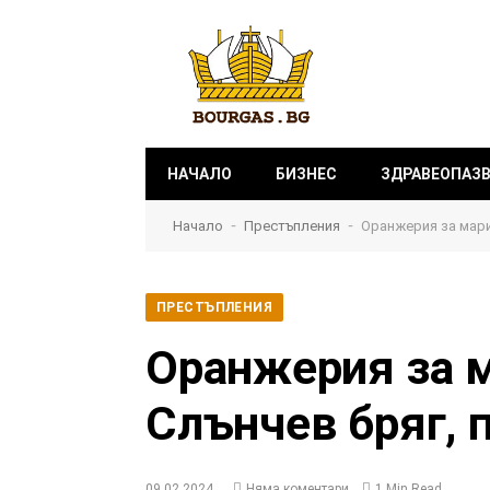
НАЧАЛО
БИЗНЕС
ЗДРАВЕОПАЗ
-
-
Начало
Престъпления
Оранжерия за марих
ПРЕСТЪПЛЕНИЯ
Оранжерия за м
Слънчев бряг, 
09.02.2024
Няма коментари
1 Min Read