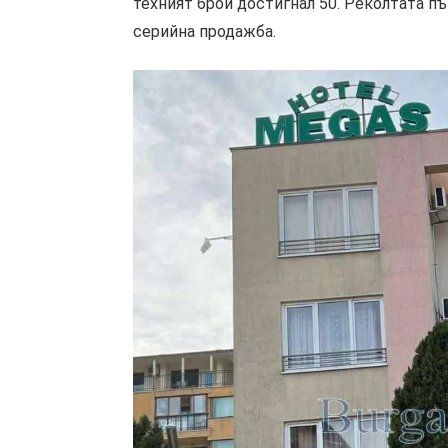
техният брой достигнал 50. Реколтата пъ
серийна продажба.