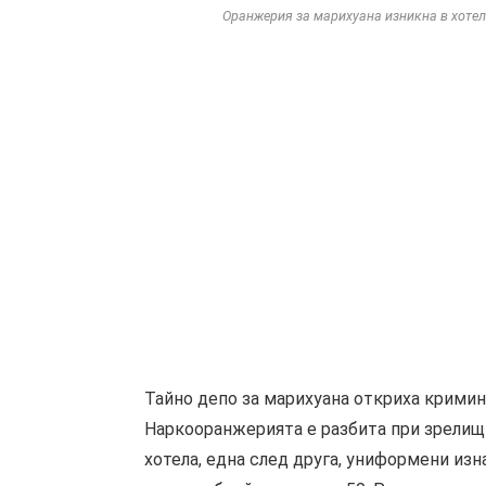
Оранжерия за марихуана изникна в хотел 
Тайно депо за марихуана откриха кримина
Наркооранжерията е разбита при зрелищ
хотела, една след друга, униформени изн