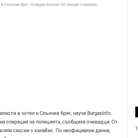
в Слънчев бряг, полицаи изнасят 50 сакции с канабис
листи в хотел н Слънчев бряг, научи BurgasInfo.
на операция на полицията, съобщиха очевидци. От
1
асяли саксии с канабис. По неофициални данни,