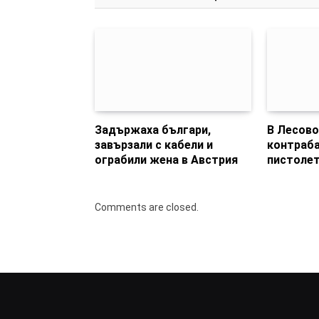
Задържаха българи,
В Лесово
завързали с кабели и
контраба
ограбили жена в Австрия
пистоле
Comments are closed.