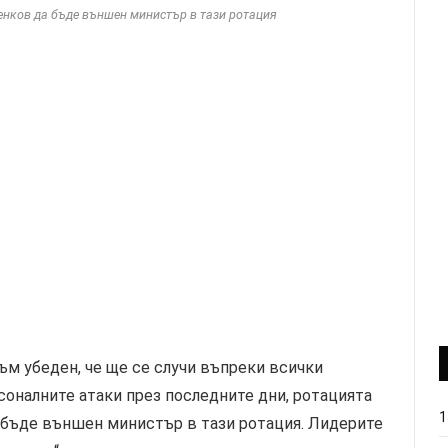
енков да бъде външен министър в тази ротация
м убеден, че ще се случи въпреки всички
оналните атаки през последните дни, ротацията
1
а бъде външен министър в тази ротация. Лидерите