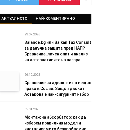
АКТУАЛНОТО
НАЙ-КОМЕНТИРАНО
23.07.2026
Balance.bg или Balkan Tax Consult
за данъчна защита пред НАП?
Сравнение, личен опит и анализ
на алтернативите на пазара
26.10.2025
Сравнение на адвокати по вещно
право в София: Защо адвокат
Астакова е най-сигурният избор
05.01.2025
Монтаж на абсорбатор: как да
изберем правилния модел и
инсталираме го безпроблемно