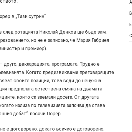
ството“.
А
В
рер в „Тази сутрин“.
Е
че след ротацията Николай Денков ще бъде зам.
С
азованието, но не е записано, че Мария Габриел
министър и премиер).
– друго, декларацията, програмата. Трудно е
телевизията. Когато предизвикваме преговарящите
явяват своите позиции, това води до ненужна
ация предполага естествена смяна на двамата
циите, които са заемали досега. От другата
когато излиза по телевизията започва да става
нния дебат“, посочи Лорер.
не е договорено, докато всичко е договорено.