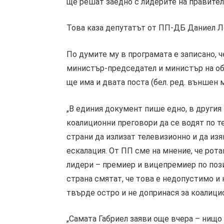
ще решат заедно с лидерите на правител
Това каза депутатът от ПП-ДБ Даниел Ло
По думите му в програмата е записано, 
министър-председател и министър на обр
ще има и двата поста (бел. ред. външен 
„В единия документ пише едно, в другия 
коалиционни преговори да се водят по 
страни да излизат телевизионно и да из
ескалация. От ПП сме на мнение, че рот
лидери – премиер и вицепремиер по пози
страна смятат, че това е недопустимо и 
твърде остро и не допринася за коалицио
„Самата Габриел заяви още вчера – нищо 