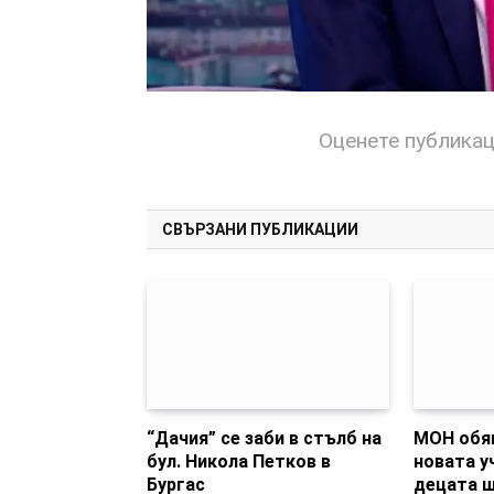
Оценете публика
СВЪРЗАНИ ПУБЛИКАЦИИ
“Дачия” се заби в стълб на
МОН обяв
бул. Никола Петков в
новата у
Бургас
децата щ