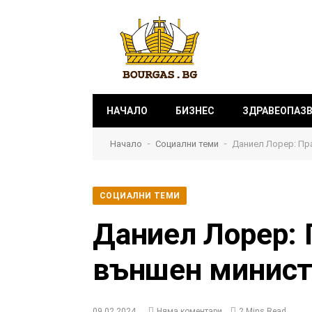
НАЧАЛО
БИЗНЕС
ЗДРАВЕОПАЗ
-
-
Начало
Социални теми
Даниел Лорер: Пра
СОЦИАЛНИ ТЕМИ
Даниел Лорер: 
външен минист
09.02.2024
Няма коментари
2 Mins Read