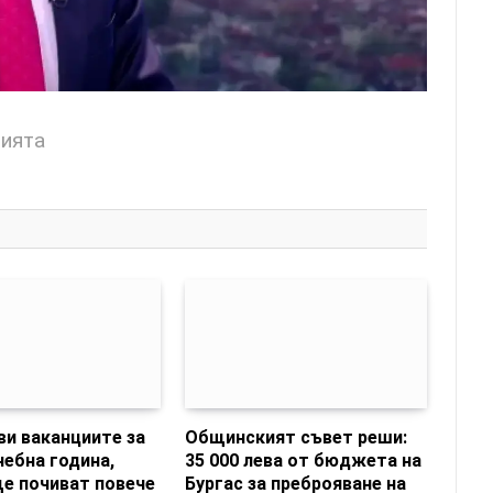
цията
и ваканциите за
Общинският съвет реши:
чебна година,
35 000 лева от бюджета на
е почиват повече
Бургас за преброяване на