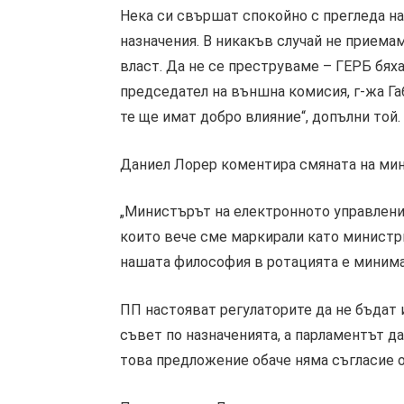
Нека си свършат спокойно с прегледа на
назначения. В никакъв случай не приемам
власт. Да не се преструваме – ГЕРБ бях
председател на външна комисия, г-жа Г
те ще имат добро влияние“, допълни той.
Даниел Лорер коментира смяната на мин
„Министърът на електронното управлени
които вече сме маркирали като министри
нашата философия в ротацията е минимал
ПП настояват регулаторите да не бъдат и
съвет по назначенията, а парламентът да
това предложение обаче няма съгласие о