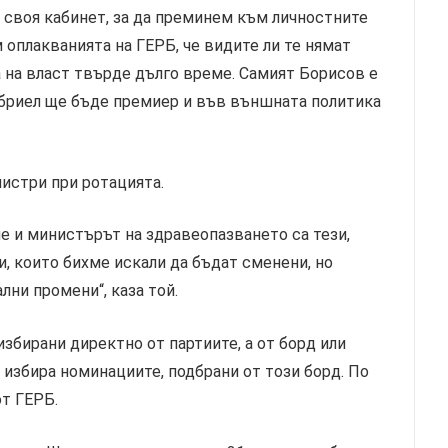
 своя кабинет, за да преминем към личностните
 оплакванията на ГЕРБ, че видите ли те нямат
а на власт твърде дълго време. Самият Борисов е
абриел ще бъде премиер и във външната политика
истри при ротацията.
е и министърът на здравеопазването са тези,
, които бихме искали да бъдат сменени, но
ни промени“, каза той.
збирани директно от партиите, а от борд или
 избира номинациите, подбрани от този борд. По
т ГЕРБ.