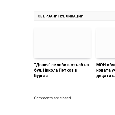
СВЪРЗАНИ ПУБЛИКАЦИИ
“Дачия” се заби в стълб на
МОН обяв
бул. Никола Петков в
новата у
Бургас
децата щ
Comments are closed.