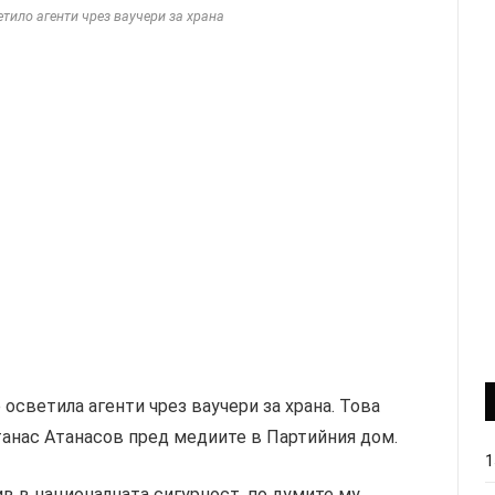
тило агенти чрез ваучери за храна
осветила агенти чрез ваучери за храна. Това
танас Атанасов пред медиите в Партийния дом.
1
в в националната сигурност, по думите му.