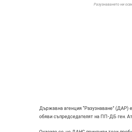
Разузнаването ни осве
Държавна агенция “Разузнаване” (ДАР) е 
обяви съпредседателят на ПП-ДБ ген. А
Оказало се, че ДАНС прикрили този проби