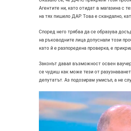
Агентите ни, като отидат в магазина с те
на тях пишело ДАР. Това е скандално, ка
Според него трябва да се образува дос
на ръководните лица допуснали този про
като й е разпоредена проверка, е прикри
Законът давал възможност освен ваучери,
се чудиш как може тези от разузнаванет
депутатът. Аз подозирам умисъл, а не сл