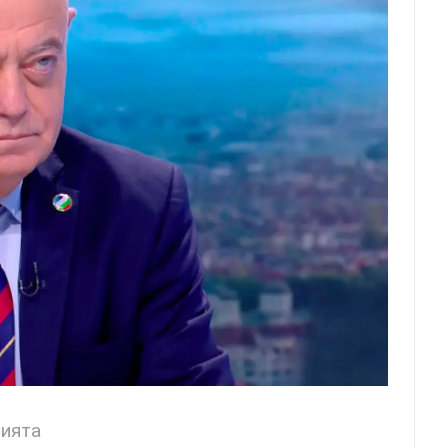
цията