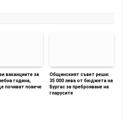
и ваканциите за
Общинският съвет реши:
чебна година,
35 000 лева от бюджета на
е почиват повече
Бургас за преброяване на
гларусите