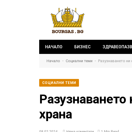
НАЧАЛО
БИЗНЕС
ЗДРАВЕОПАЗ
-
-
Начало
Социални теми
Разузнаването ни 
СОЦИАЛНИ ТЕМИ
Разузнаването 
храна
08.02.2024
Няма коментари
1 Min Read