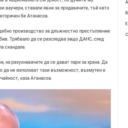
А
зи ваучери, ставали явни за продавачите, тъй като
В
тегоричен бе Атанасов.
Е
ъдебно производство за длъжностно престъпление
С
бив. Трябвало да се разследва защо ДАНС, след
ла скандала.
 на разузнавачите да се дават пари за храна. Да
о да не използват тази възможност, възмутен е
учайност, каза Атанасов.