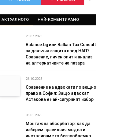
АКТУАЛНОТО
НАЙ-КОМЕНТИРАНО
23.07.2026
Balance.bg или Balkan Tax Consult
за данъчна защита пред НАП?
Сравнение, личен опит и анализ
на алтернативите на пазара
26.10.2025
Сравнение на адвокати по вещно
право в София: Защо адвокат
Астакова е най-сигурният избор
05.01.2025
Монтаж на абсорбатор: как да
изберем правилния модел и
инсталираме го безпроблемно