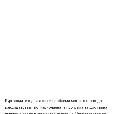
Бургазлиите с двигателни проблеми могат отново да
кандидатстват по Националната програма за достъпна
жилищна среда и лична мобилност на Министерство на