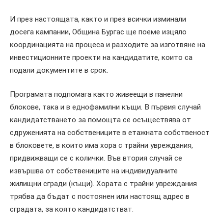
И през настоящата, както и през всички изминали
досега кампании, Община Бургас ще поеме изцяло
координацията на процеса и разходите за изготвяне на
инвестиционните проекти на кандидатите, които са
подали документите в срок.
Програмата подпомага както живеещи в панелни
блокове, така и в еднофамилни къщи. В първия случай
кандидатстването за помощта се осъществява от
сдруженията на собствениците в етажната собственост
в блоковете, в които има хора с трайни увреждания,
придвижващи се с колички. Във втория случай се
извършва от собствениците на индивидуалните
жилищни сгради (къщи). Хората с трайни увреждания
трябва да бъдат с постоянен или настоящ адрес в
сградата, за която кандидатстват.