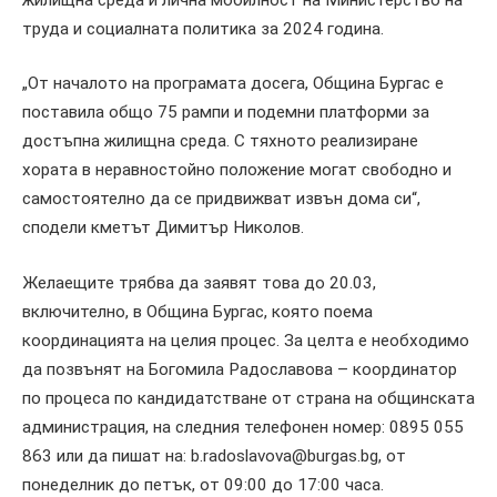
труда и социалната политика за 2024 година.
„От началото на програмата досега, Община Бургас е
поставила общо 75 рампи и подемни платформи за
достъпна жилищна среда. С тяхното реализиране
хората в неравностойно положение могат свободно и
самостоятелно да се придвижват извън дома си“,
сподели кметът Димитър Николов.
Желаещите трябва да заявят това до 20.03,
включително, в Община Бургас, която поема
координацията на целия процес. За целта е необходимо
да позвънят на Богомила Радославова – координатор
по процеса по кандидатстване от страна на общинската
администрация, на следния телефонен номер: 0895 055
863 или да пишат на: b.radoslavova@burgas.bg, от
понеделник до петък, от 09:00 до 17:00 часа.