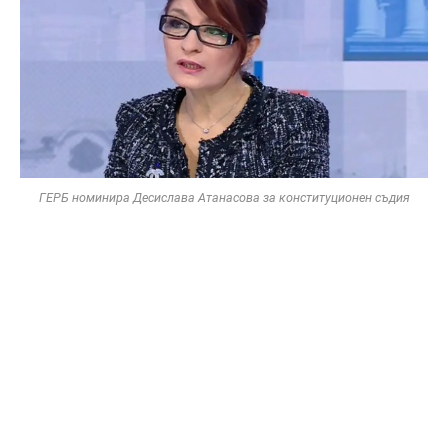
ГЕРБ номинира Десислава Атанасова за конституционен съдия