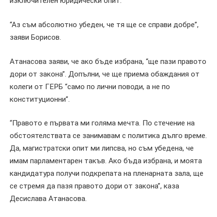
изключителен юридически опит.
“Аз съм абсолютно убеден, че тя ще се справи добре”,
заяви Борисов.
Атанасова заяви, че ако бъде избрана, “ще пази правото
дори от закона”. Допълни, че ще приема обаждания от
колеги от ГЕРБ “само по лични поводи, а не по
конституционни”.
“Правото е първата ми голяма мечта. По стечение на
обстоятелствата се занимавам с политика дълго време.
Да, магистратски опит ми липсва, но съм убедена, че
имам парламентарен такъв. Ако бъда избрана, и моята
кандидатура получи подкрепата на пленарната зала, ще
се стремя да пазя правото дори от закона”, каза
Десислава Атанасова.