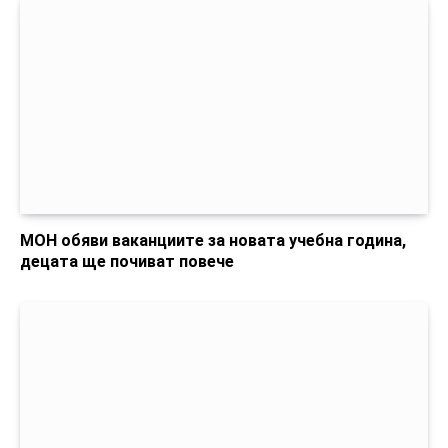
МОН обяви ваканциите за новата учебна година,
децата ще почиват повече