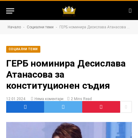
-
-
Начало
Социални теми
ГЕРБ номинира Десислава Атанасова за конституционен съдия
СОЦИАЛНИ ТЕМИ
ГЕРБ номинира Десислава
Атанасова за
конституционен съдия
12.01.2024
Няма коментари
2 Mins Read