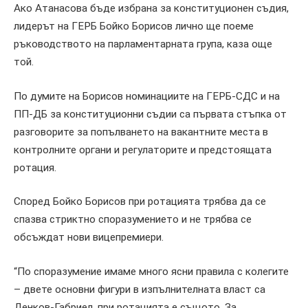
Ако Атанасова бъде избрана за конституционен съдия,
лидерът на ГЕРБ Бойко Борисов лично ще поеме
ръководството на парламентарната група, каза още
той.
По думите на Борисов номинациите на ГЕРБ-СДС и на
ПП-ДБ за конституционни съдии са първата стъпка от
разговорите за попълването на вакантните места в
контролните органи и регулаторите и предстоящата
ротация.
Според Бойко Борисов при ротацията трябва да се
спазва стриктно споразумението и не трябва се
обсъждат нови вицепремиери.
“По споразумение имаме много ясни правила с колегите
– двете основни фигури в изпълнителната власт са
Денков-Габриел, при ротацията е същото. За