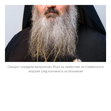
Синодът определи митрополит Йоан за наместник на Сливенската
епархия след кончината на Иоаникий