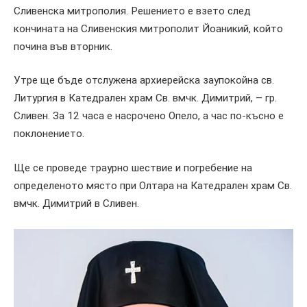
Сливенска митрополия. Решението е взето след
кончината на Сливенския митрополит Йоаникий, който
почина във вторник.
Утре ще бъде отслужена архиерейска заупокойна св.
Литургия в Катедрален храм Св. вмчк. Димитрий, – гр.
Сливен. За 12 часа е насрочено Опело, а час по-късно е
поклонението.
Ще се проведе траурно шествие и погребение на
определеното място при Олтара на Катедрален храм Св.
вмчк. Димитрий в Сливен.