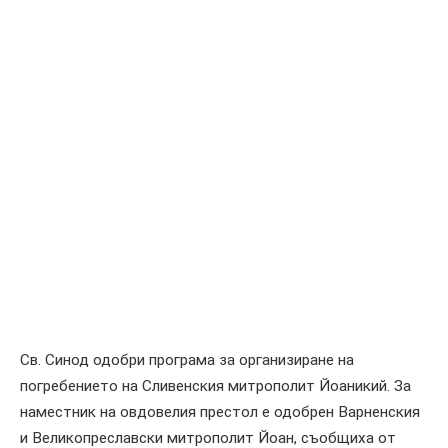
Св. Синод одобри програма за организиране на
погребението на Сливенския митрополит Йоаникий. За
наместник на овдовелия престол е одобрен Варненския
и Великопреславски митрополит Йоан, съобщиха от