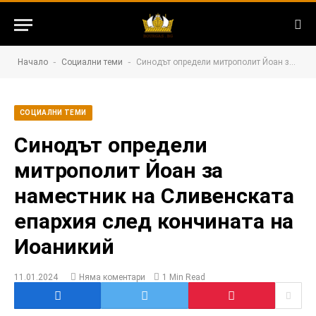
-
-
Начало
Социални теми
Синодът определи митрополит Йоан за наместник на Сливенската епархия след кончината на Иоаникий
СОЦИАЛНИ ТЕМИ
Синодът определи
митрополит Йоан за
наместник на Сливенската
епархия след кончината на
Иоаникий
11.01.2024
Няма коментари
1 Min Read