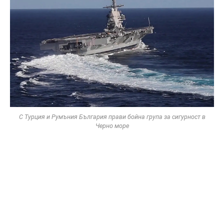
С Турция и Румъния България прави бойна група за сигурност в
Черно море