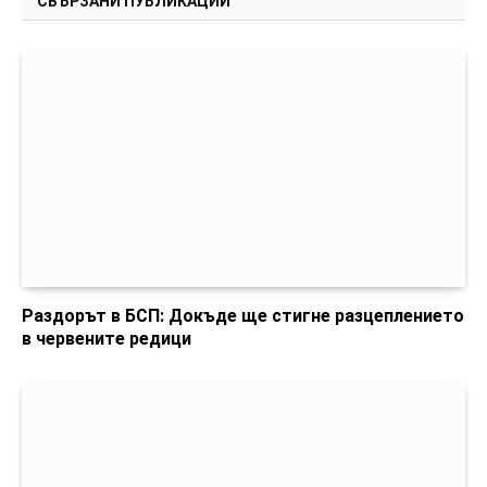
СВЪРЗАНИ ПУБЛИКАЦИИ
Раздорът в БСП: Докъде ще стигне разцеплението
в червените редици