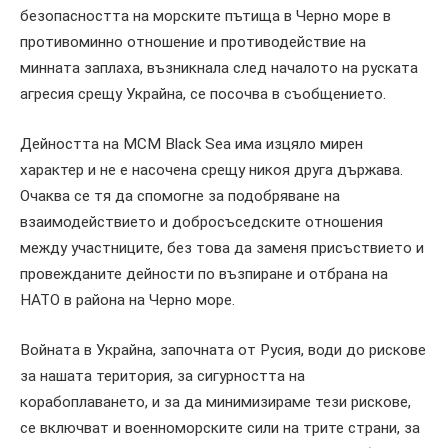
безопасността на морските пътища в Черно море в
противоминно отношение и противодействие на
минната заплаха, възникнала след началото на руската
агресия срещу Украйна, се посочва в съобщението.
Дейността на MCM Black Sea има изцяло мирен
характер и не е насочена срещу никоя друга държава.
Очаква се тя да спомогне за подобряване на
взаимодействието и добросъседските отношения
между участниците, без това да заменя присъствието и
провежданите дейности по възпиране и отбрана на
НАТО в района на Черно море.
Войната в Украйна, започната от Русия, води до рискове
за нашата територия, за сигурността на
корабоплаването, и за да минимизираме тези рискове,
се включват и военноморските сили на трите страни, за