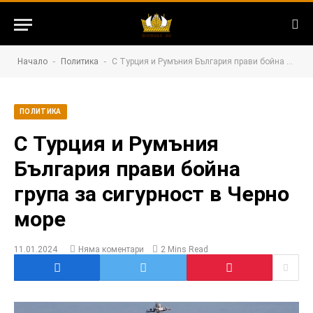
-
-
Начало
Политика
С Турция и Румъния България прави бойна група за сигурност в Черно море
ПОЛИТИКА
С Турция и Румъния
България прави бойна
група за сигурност в Черно
море
11.01.2024
Няма коментари
2 Mins Read