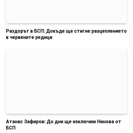
Раздорът в БСП: Докъде ще стигне разцеплението
в червените редици
Атанас Зафиров: До дни ще изключим Нинова от
БСП