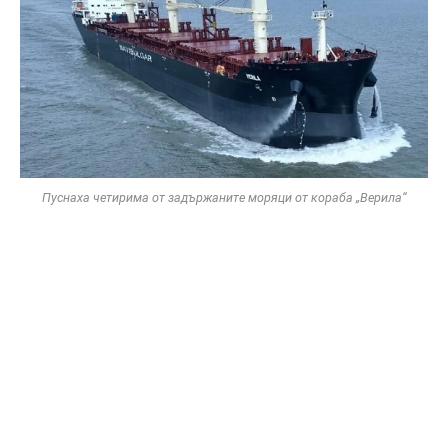
Пуснаха четирима от задържаните моряци от кораба „Верила“