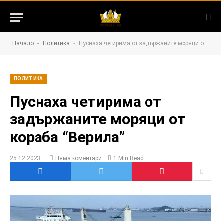
-
-
Начало
Политика
Пуснаха четирима от задържаните моряци от кораба “Верила”
ПОЛИТИКА
Пуснаха четирима от
задържаните моряци от
кораба “Верила”
25.12.2023
Няма коментари
1 Min Read