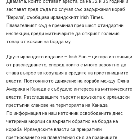
Двамата, които остават ареста, са на 32 и 35 години и
застават пред съда по случая със задържания кораб
“Верила”, съобщава ирландският Irish Times.
Плавателният съд е преминал през шест стандартни
инспекции, преди митничарите да открият големия
товар от кокаин на борда му.
Друго ирландско издание – Irish Sun – цитира източници
от разследването, според които е много вероятно да
става въпрос за корупция в средите на пристанищните
власти. Постоянното движение на кораба между Южна
Америка и Канада е събудило интереса на митническите
власти. Разследващите търсят и връзката с ирландски
престъпни кланове на територията на Канада.
По информация на наш източник освободените днес
четирима моряци са върнати обратно на борда на
кораба. Ирландските власти са прекратили
претърсването на плавателния съд за празниците.