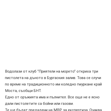
Водолази от клуб “Приятели на морето” откриха три
пистолета на дъното в Бургаския залив. Това се случи
по време на традиционното им коледно гмуркане край
Моста, съобщи БНТ.
Едно от оръжията има и пълнител. Все още не е ясно
дали пистолетите са бойни или газови.
Те ще бъдат предадени на МВР за експертиза. Очаква