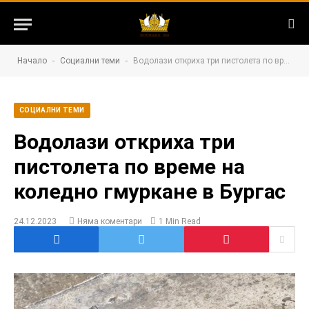
-
-
Начало
Социални теми
Водолази откриха три пистолета по време на коледно гмуркане в Бургас
СОЦИАЛНИ ТЕМИ
Водолази откриха три
пистолета по време на
коледно гмуркане в Бургас
24.12.2023
Няма коментари
1 Min Read