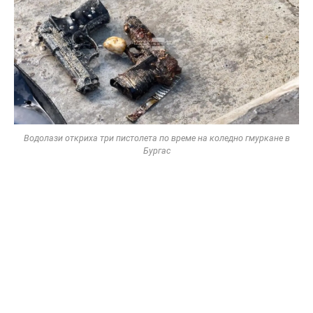
Водолази откриха три пистолета по време на коледно гмуркане в
Бургас