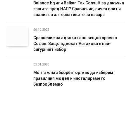
Balance.bg или Balkan Tax Consult за данъчна
защита пред НАП? Сравнение, личен опит и
анализ на алтернативите на пазара
26.10.2025
Сравнение на адвокати по вещно право в
София: Защо адвокат Астакова е най-
сигурният избор
05.01.2025
Монтаж на абсорбатор: как да изберем
правилния модел и инсталираме го
безпроблемно