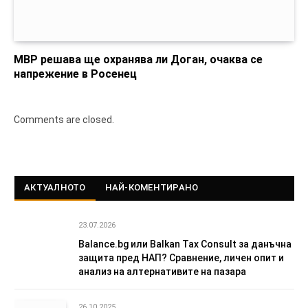
МВР решава ще охранява ли Доган, очаква се
напрежение в Росенец
Comments are closed.
АКТУАЛНОТО
НАЙ-КОМЕНТИРАНО
23.07.2026
Balance.bg или Balkan Tax Consult за данъчна
защита пред НАП? Сравнение, личен опит и
анализ на алтернативите на пазара
26.10.2025