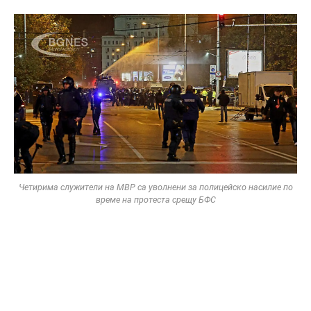
Четирима служители на МВР са уволнени за полицейско насилие по
време на протеста срещу БФС