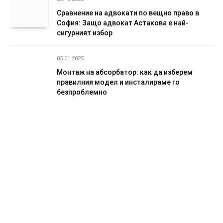
Сравнение на адвокати по вещно право в
София: Защо адвокат Астакова е най-
сигурният избор
05.01.2025
Монтаж на абсорбатор: как да изберем
правилния модел и инсталираме го
безпроблемно