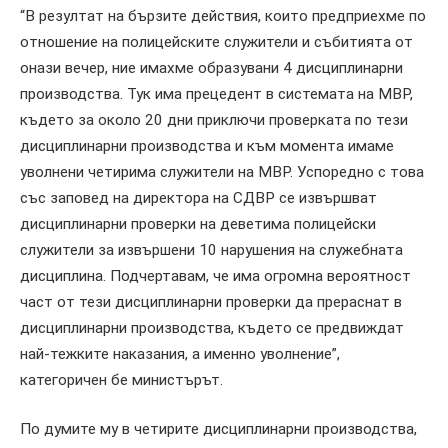
“В резултат на бързите действия, които предприехме по
отношение на полицейските служители и събитията от
онази вечер, ние имахме образувани 4 дисциплинарни
производства. Тук има прецедент в системата на МВР,
където за около 20 дни приключи проверката по тези
дисциплинарни производства и към момента имаме
уволнени четирима служители на МВР. Успоредно с това
със заповед на директора на СДВР се извършват
дисциплинарни проверки на деветима полицейски
служители за извършени 10 нарушения на служебната
дисциплина. Подчертавам, че има огромна вероятност
част от тези дисциплинарни проверки да прераснат в
дисциплинарни производства, където се предвиждат
най-тежките наказания, а именно уволнение”,
категоричен бе министърът.
По думите му в четирите дисциплинарни производства,