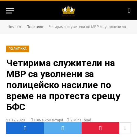
-
-
Начало
Политика
Четирима служители на МВР са уволнени за полицейско насилие по време на протеста срещу БФС
ПОЛИТИКА
Четирима служители на
МВР са уволнени за
полицейско насилие по
време на протеста срещу
БФС
21.12.2023
Няма коментари
2 Mins Read