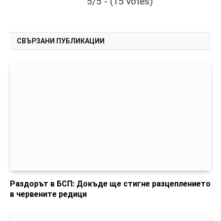
5/5 - (15 votes)
СВЪРЗАНИ ПУБЛИКАЦИИ
Раздорът в БСП: Докъде ще стигне разцеплението
в червените редици