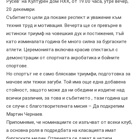
Русев“ на Културен дом НХК, от 19.00 часа, утре вечер,
20 декември.
Събитието цели да покаже респект и уважение към
техния труд и мотивация. Вечерта ще се превърне в
истински триумф на човешкия дух и постижения, тъй
като изминалата година бе много силна за бургаските
атлети. Церемонията включва красив спектакъл с
демонстрации от спортната акробатика и бойните
спортове.
Но спортът не е само бляскави триумфи, подготовка за
мачове или тежки загуби. Той има още една добавена
стойност, защото може да ни обедини и издигне над
всички различия, за това и събитието , тази година ще
се случи с благотворителната мисия – Да подкрепим
Мартин Чернаев.
Припомняме, че номинациите се излъчват от всеки клуб,
а основна роля в подредбата на класацията имат
бургаските медии. Отличията се дават в четири