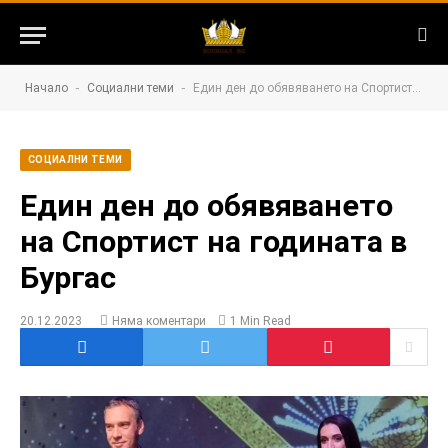
-
-
Начало
Социални теми
Един ден до обявяването на Спортист на годината в Бургас
СОЦИАЛНИ ТЕМИ
Един ден до обявяването
на Спортист на годината в
Бургас
20.12.2023
Няма коментари
1 Min Read